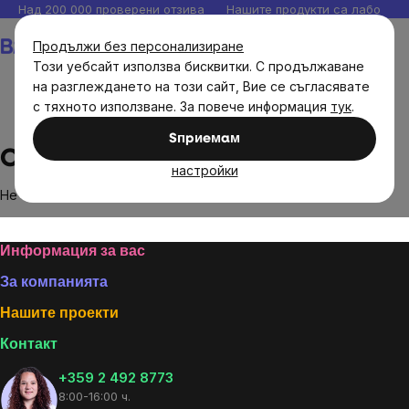
Прескочи
Над 200 000 проверени отзива
Нашите продукти са лаборато
към
Количка
Продължи без персонализиране
съдържанието
Този уебсайт използва бисквитки. С продължаване
на разглеждането на този сайт, Вие се съгласявате
с тяхното използване. За повече информация
тук
.
Brands
Orangefit
Sпpиeмaм
Orangefit
настройки
Не са намерени стоки на марката
Orangefit
...
Footer
Информация за вас
За компанията
Нашите проекти
Контакт
+359 2 492 8773
8:00-16:00 ч.