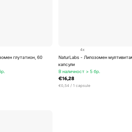
4x
зомен глутатион, 60
NaturLabs - Липозомен мултивита
капсули
бр.
В наличност > 5 бр.
€16,28
Цена
€0,54 / 1 capsule
за
мярка: