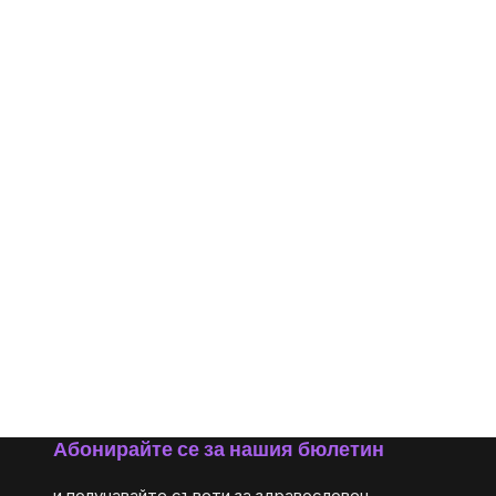
Абонирайте се за нашия бюлетин
и получавайте съвети за здравословен