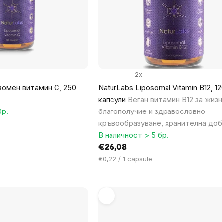
2x
зомен витамин С, 250
NaturLabs Liposomal Vitamin B12, 12
капсули
Веган витамин B12 за жиз
бр.
благополучие и здравословно
кръвообразуване, хранителна доб
В наличност > 5 бр.
€26,08
Цена
€0,22 / 1 capsule
за
мярка: