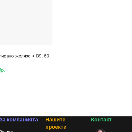
тирано желязо + B9, 60
бр.
За компанията
Нашите
Контакт
проекти
За нас