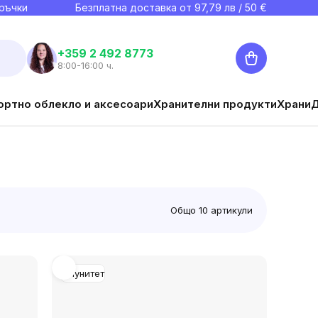
ръчки
Безплатна доставка от
97,79
лв / 50 €
Количка
+359 2 492 8773
8:00-16:00 ч.
ортно облекло и аксесоари
Хранителни продукти
Храни
Общо
10
артикули
Имунитет