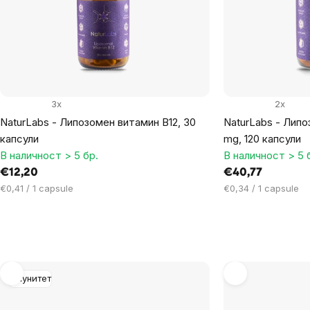
products
3x
2x
NaturLabs - Липозомен витамин B12, 30
NaturLabs - Липо
капсули
mg, 120 капсули
В наличност > 5 бр.
В наличност > 5 
€12,20
€40,77
Цена
Цена
€0,41 / 1 capsule
€0,34 / 1 capsule
за
за
мярка:
мярка:
Имунитет