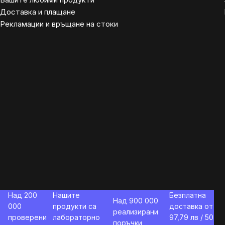
Доставка и плащане
Рекламации и връщане на стоки
Над 200
Нашите
Безплатна
Над 900 000
000
продукти са
доставка от
реализирани
проверени
лабораторно
97,79
лв / 50
поръчки