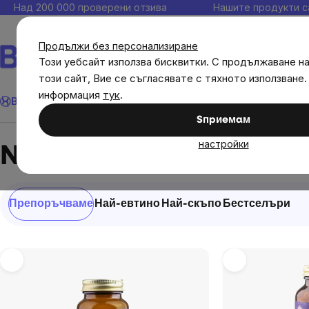
Прескочи
Над 200 000 проверени отзива
Нашите продукти с
към
съдържанието
Продължи без персонализиране
Този уебсайт използва бисквитки. С продължаване н
този сайт, Вие се съгласявате с тяхното използване.
Търсене
информация
тук
.
Brainmax
Имунитет
Акции
💪 WomenPower
Цели
Диет
Sпpиeмaм
Brands
NaturLabs
настройки
NaturLabs
Сортиране
Препоръчваме
Най-евтино
Най-скъпо
Бестселъри
на
продукти
List
of