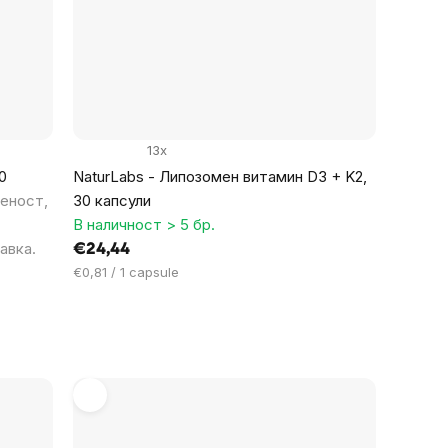
13x
0
NaturLabs - Липозомен витамин D3 + K2,
неност,
30 капсули
В наличност > 5 бр.
авка.
€24,44
Цена
€0,81 / 1 capsule
за
мярка: