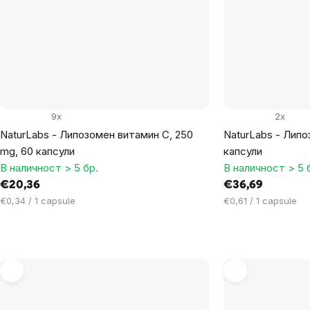
9x
2x
NaturLabs - Липозомен витамин С, 250
NaturLabs - Липо
mg, 60 капсули
капсули
В наличност > 5 бр.
В наличност > 5 
€20,36
€36,69
Цена
Цена
€0,34 / 1 capsule
€0,61 / 1 capsule
за
за
мярка:
мярка: