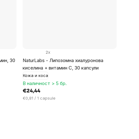
2x
мин, 30
NaturLabs - Липозомна хиалуронова
киселина + витамин С, 30 капсули
Кожа и коса
В наличност > 5 бр.
€24,44
Цена
€0,81 / 1 capsule
за
мярка: