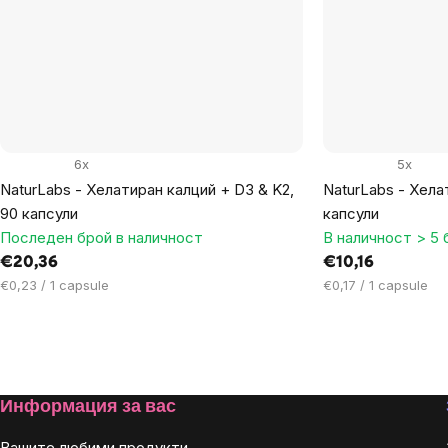
6x
5x
NaturLabs - Хелатиран калций + D3 & K2,
NaturLabs - Хела
90 капсули
капсули
Последен брой в наличност
В наличност > 5 
€20,36
€10,16
Цена
Цена
€0,23 / 1 capsule
€0,17 / 1 capsule
за
за
мярка:
мярка:
Listing
controls
Footer
Информация за вас
Вашите любими продукти