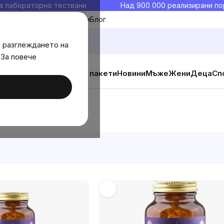
а лабораторно тествани
Над 900 000 реализирани по
Моите любими
Блог
а разглеждането на
 За повече
ични добавки
Изгодни пакети
Новини
Мъже
Жени
Деца
Сп