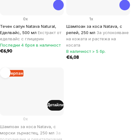
0x
1x
Течен сапун Natava Natural,
Шампоан за коса Natava, с
Еделвайс, 500 мл
Екстракт от
репей, 250 мл
За успокояване
еделвайс с глицерин
на кожата и растежа на
Последни 4 броя в наличност
косата
В наличност > 5 бр.
€6,90
€6,08
Изчерпан
Детайли
0x
Шампоан за коса Natava, с
морски зърнастец, 250 мл
За
подхранване и ревитализация