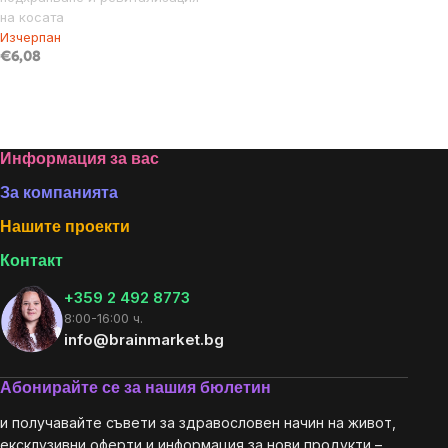
на косата
Изчерпан
€6,08
Listing
controls
Footer
Информация за вас
За компанията
Нашите проекти
Контакт
+359 2 492 8773
8:00-16:00 ч.
info@brainmarket.bg
Абонирайте се за нашия бюлетин
и получавайте съвети за здравословен начин на живот,
ексклузивни оферти и информация за нови продукти –