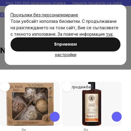
Прескочи
Над 200 000 проверени отзива
Нашите продукти са лаборато
към
Количка
Продължи без персонализиране
съдържанието
Този уебсайт използва бисквитки. С продължаване
на разглеждането на този сайт, Вие се съгласявате
с тяхното използване. За повече информация
тук
.
Brands
Natava
Sпpиeмaм
Natava
настройки
List
Разпродажба
of
products
0x
0x