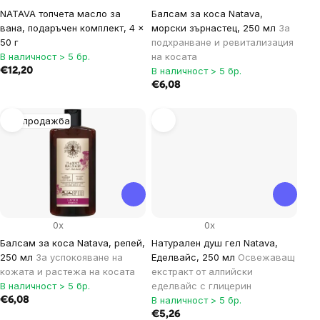
NATAVA топчета масло за
Балсам за коса Natava,
вана, подаръчен комплект, 4 ×
морски зърнастец, 250 мл
За
50 г
подхранване и ревитализация
В наличност > 5 бр.
на косата
В наличност > 5 бр.
€12,20
€6,08
Разпродажба
0x
0x
Балсам за коса Natava, репей,
Натурален душ гел Natava,
250 мл
За успокояване на
Еделвайс, 250 мл
Освежаващ
кожата и растежа на косата
екстракт от алпийски
В наличност > 5 бр.
еделвайс с глицерин
В наличност > 5 бр.
€6,08
€5,26