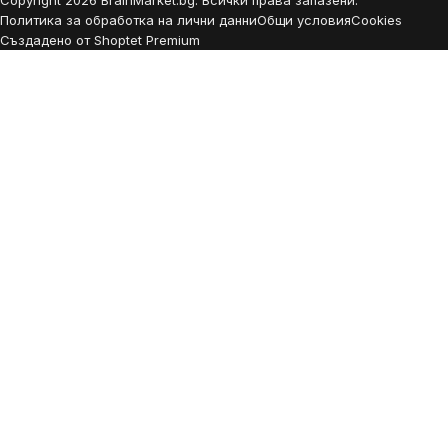
Copyright
2026
BrainMarket.bg. Всички права запазени.
Политика за обработка на лични данни
Общи условия
Cookies
Създадено от Shoptet Premium