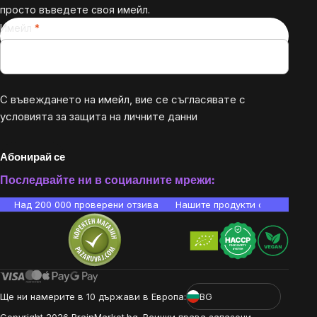
просто въведете своя имейл.
Имейл
С въвеждането на имейл, вие се съгласявате с
условията за защита на личните данни
Абонирай се
Последвайте ни в социалните мрежи:
Над 200 000 проверени отзива
Нашите продукти са лаборато
Ще ни намерите в 10 държави в Европа:
BG