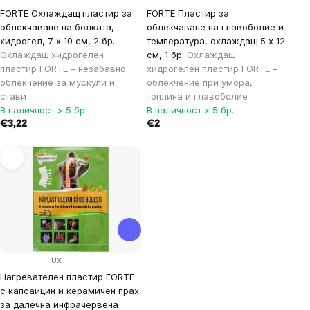
FORTE Охлаждащ пластир за
FORTE Пластир за
облекчаване на болката,
облекчаване на главоболие и
хидрогел, 7 x 10 см, 2 бр.
температура, охлаждащ 5 x 12
Охлаждащ хидрогелен
см, 1 бр.
Охлаждащ
пластир FORTE – незабавно
хидрогелен пластир FORTE –
облекчение за мускули и
облекчение при умора,
стави
топлина и главоболие
В наличност > 5 бр.
В наличност > 5 бр.
€3,22
€2
0x
Нагревателен пластир FORTE
с капсаицин и керамичен прах
за далечна инфрачервена