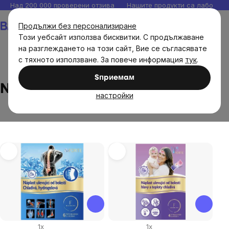
Прескочи
Над 200 000 проверени отзива
Нашите продукти са лаборато
към
Количка
Продължи без персонализиране
съдържанието
Този уебсайт използва бисквитки. С продължаване
на разглеждането на този сайт, Вие се съгласявате
с тяхното използване. За повече информация
тук
.
Brands
Nabolest Forte
Sпpиeмaм
Nabolest Forte
настройки
List
of
products
1x
1x