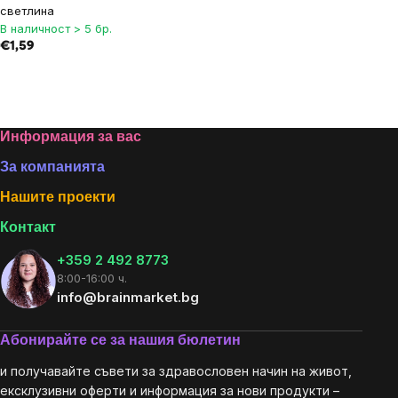
светлина
В наличност > 5 бр.
€1,59
Listing
controls
Footer
Информация за вас
За компанията
Нашите проекти
Контакт
+359 2 492 8773
8:00-16:00 ч.
info@brainmarket.bg
Абонирайте се за нашия бюлетин
и получавайте съвети за здравословен начин на живот,
ексклузивни оферти и информация за нови продукти –