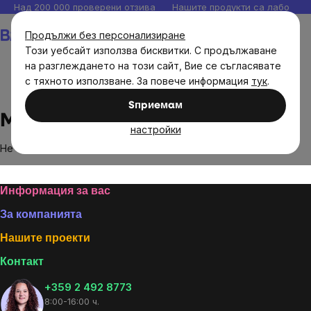
Прескочи
Над 200 000 проверени отзива
Нашите продукти са лаборато
към
Количка
Продължи без персонализиране
съдържанието
Този уебсайт използва бисквитки. С продължаване
на разглеждането на този сайт, Вие се съгласявате
с тяхното използване. За повече информация
тук
.
Brands
Masticlife
Sпpиeмaм
Masticlife
настройки
Не са намерени стоки на марката
Masticlife
...
Footer
Информация за вас
За компанията
Нашите проекти
Контакт
+359 2 492 8773
8:00-16:00 ч.