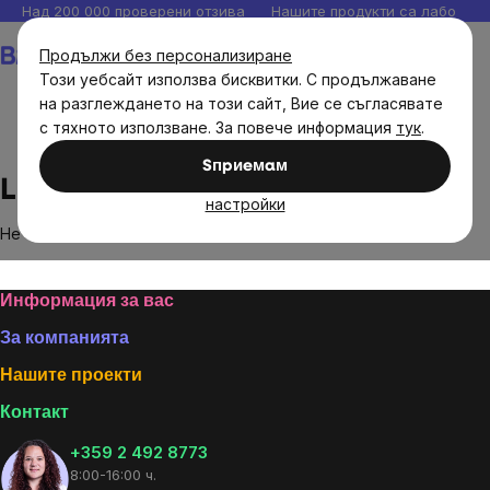
Прескочи
Над 200 000 проверени отзива
Нашите продукти са лаборато
към
Количка
Продължи без персонализиране
съдържанието
Този уебсайт използва бисквитки. С продължаване
на разглеждането на този сайт, Вие се съгласявате
с тяхното използване. За повече информация
тук
.
Brands
Lurch
Sпpиeмaм
Lurch
настройки
Не са намерени стоки на марката
Lurch
...
Footer
Информация за вас
За компанията
Нашите проекти
Контакт
+359 2 492 8773
8:00-16:00 ч.