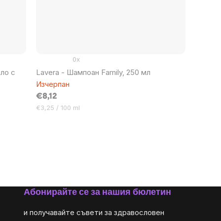
0x
ло с
Lavera - Шампоан Family, 250 мл
Изчерпан
€8,12
Цена
€3,25 / 100 ml
за
мярка:
Абонирайте се за нашия бюлетин
и получавайте съвети за здравословен