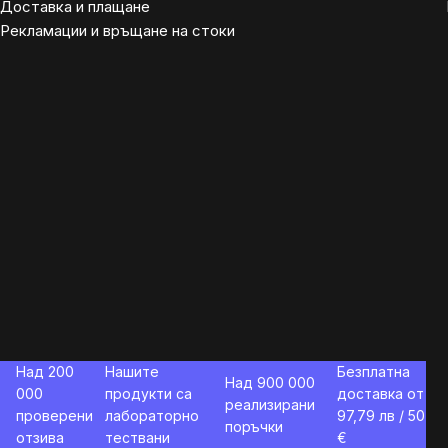
Доставка и плащане
Рекламации и връщане на стоки
Над 200
Нашите
Безплатна
Над 900 000
000
продукти са
доставка от
реализирани
проверени
лабораторно
97,79
лв / 50
поръчки
отзива
тествани
€