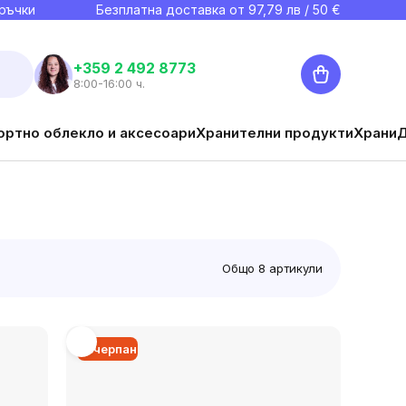
ръчки
Безплатна доставка от
97,79
лв / 50 €
Количка
+359 2 492 8773
8:00-16:00 ч.
ортно облекло и аксесоари
Хранителни продукти
Храни
Общо
8
артикули
Изчерпан