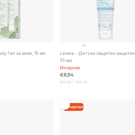
0x
uty Гел за акне, 15 мл
Lavera - Детски защитен защитен
75 мл
Изчерпан
€8,94
Цена
€11,92 / 100 ml
за
мярка:
Изчерпан