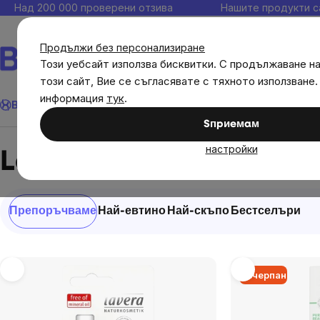
Прескочи
Над 200 000 проверени отзива
Нашите продукти с
към
съдържанието
Продължи без персонализиране
Този уебсайт използва бисквитки. С продължаване н
този сайт, Вие се съгласявате с тяхното използване.
Търсене
информация
тук
.
Brainmax
Имунитет
Акции
💪 WomenPower
Цели
Диет
Sпpиeмaм
Brands
Lavera
настройки
Lavera
Сортиране
Препоръчваме
Най-евтино
Най-скъпо
Бестселъри
на
продукти
List
Изчерпан
of