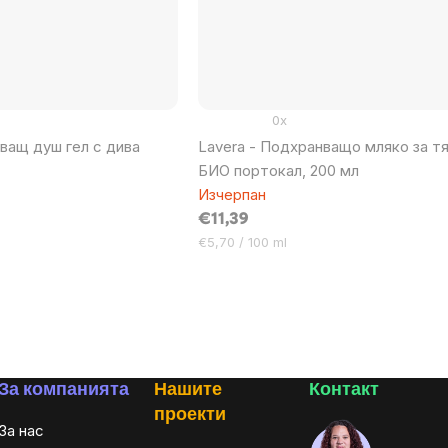
0x
ващ душ гел с дива
Lavera - Подхранващо мляко за тя
БИО портокал, 200 мл
Изчерпан
€11,39
Цена
€5,70 / 100 ml
за
мярка:
За компанията
Нашите
Контакт
проекти
За нас