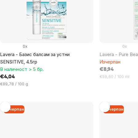
products
0x
0x
Lavera - Базис балсам за устни
Lavera - Pure Bea
SENSITIVE, 4.5гр
Изчерпан
В наличност > 5 бр.
€8,94
Цена
€59,60 / 100 ml
€4,04
за
Цена
€89,78 / 100 g
мярка:
за
мярка:
Изчерпан
Изчерпан