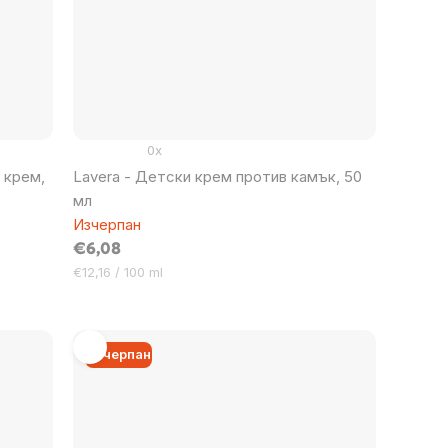
0x
 крем,
Lavera - Детски крем против камък, 50
мл
Изчерпан
€6,08
Цена
€12,16 / 100 ml
за
мярка:
Изчерпан