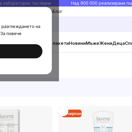
а лабораторно тествани
Над 900 000 реализирани по
Моите любими
Блог
а разглеждането на
 За повече
ични добавки
Изгодни пакети
Новини
Мъже
Жени
Деца
Сп
Изчерпан