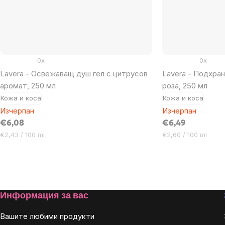
0x
0x
Lavera - Освежаващ душ гел с цитрусов
Lavera - Подхран
аромат, 250 мл
роза, 250 мл
Кожа и коса
Кожа и коса
Изчерпан
Изчерпан
€6,08
€6,49
Цена
Цена
€2,43 / 100 ml
€2,60 / 100 ml
за
за
мярка:
мярка:
Listing
controls
Footer
Информация за вас
Вашите любими продукти