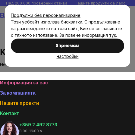
Прескочи
Над 200 000 проверени отзива
Нашите продукти са лаборато
към
Количка
Продължи без персонализиране
съдържанието
Този уебсайт използва бисквитки. С продължаване
на разглеждането на този сайт, Вие се съгласявате
с тяхното използване. За повече информация
тук
.
Brands
Kendamil
Sпpиeмaм
Kendamil
настройки
Не са намерени стоки на марката
Kendamil
...
Footer
Информация за вас
За компанията
Нашите проекти
Контакт
+359 2 492 8773
8:00-16:00 ч.