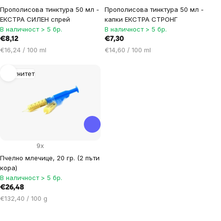
Прополисова тинктура 50 мл -
Прополисова тинктура 50 мл -
ЕКСТРА СИЛЕН спрей
капки ЕКСТРА СТРОНГ
В наличност > 5 бр.
В наличност > 5 бр.
€8,12
€7,30
Цена
Цена
€16,24 / 100 ml
€14,60 / 100 ml
за
за
мярка:
мярка:
Имунитет
9x
Пчелно млечице, 20 гр. (2 пъти
кора)
В наличност > 5 бр.
€26,48
Цена
€132,40 / 100 g
за
мярка: