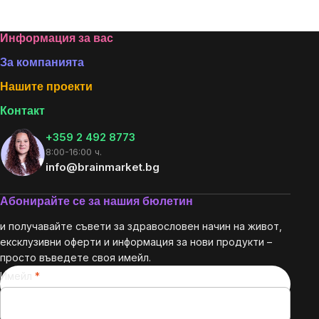
Listing
controls
Footer
Информация за вас
За компанията
Нашите проекти
Контакт
+359 2 492 8773
8:00-16:00 ч.
info@brainmarket.bg
Абонирайте се за нашия бюлетин
и получавайте съвети за здравословен начин на живот,
ексклузивни оферти и информация за нови продукти –
просто въведете своя имейл.
Имейл