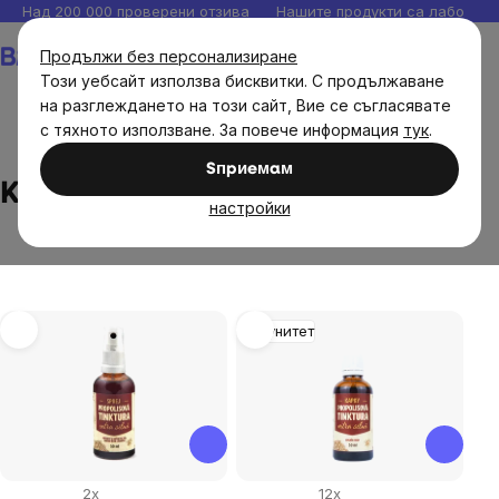
Прескочи
Над 200 000 проверени отзива
Нашите продукти са лаборато
към
Количка
Продължи без персонализиране
съдържанието
Този уебсайт използва бисквитки. С продължаване
на разглеждането на този сайт, Вие се съгласявате
с тяхното използване. За повече информация
тук
.
Brands
Karel Kolínek
Sпpиeмaм
Karel Kolínek
настройки
List
Имунитет
of
products
2x
12x