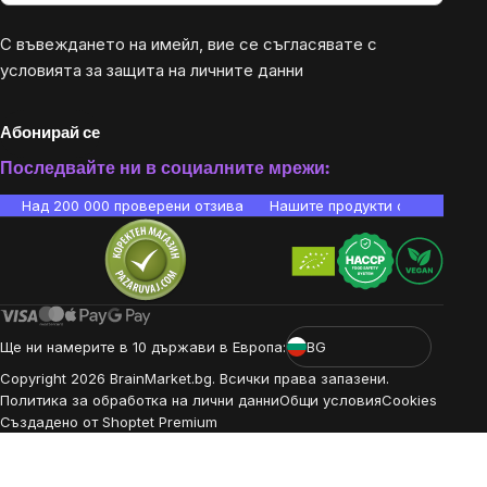
С въвеждането на имейл, вие се съгласявате с
условията за защита на личните данни
Абонирай се
Последвайте ни в социалните мрежи:
Над 200 000 проверени отзива
Нашите продукти са лаборато
Ще ни намерите в 10 държави в Европа:
BG
Copyright
2026
BrainMarket.bg. Всички права запазени.
Политика за обработка на лични данни
Общи условия
Cookies
Създадено от Shoptet Premium