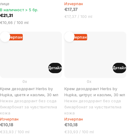
лице
Изчерпан
В наличност > 5 бр.
€17,37
€21,31
Цена
€17,37 / 100 ml
Цена
за
€10,66 / 100 ml
за
мярка:
мярка:
Изчерпан
Изчерпан
Детайл
Детайл
0x
0x
Крем дезодорант Herbs by
Крем дезодорант Herbs by
Hupka, цветя и каолин, 30 мл
Hupka, цитрус и каолин, 30 мл
Нежен дезодорант без сода
Нежен дезодорант без сода
бикарбонат за чувствителна
бикарбонат за чувствителна
кожа
кожа
Изчерпан
Изчерпан
€10,18
€10,18
Цена
Цена
€33,93 / 100 ml
€33,93 / 100 ml