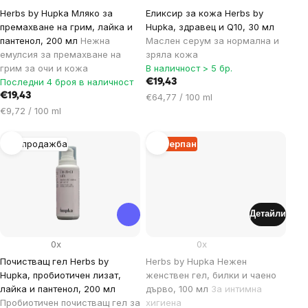
Herbs by Hupka Мляко за
Еликсир за кожа Herbs by
премахване на грим, лайка и
Hupka, здравец и Q10, 30 мл
пантенол, 200 мл
Нежна
Маслен серум за нормална и
емулсия за премахване на
зряла кожа
грим за очи и кожа
В наличност > 5 бр.
Последни 4 броя в наличност
€19,43
€19,43
Цена
€64,77 / 100 ml
Цена
за
€9,72 / 100 ml
за
мярка:
мярка:
Разпродажба
Изчерпан
Детайли
0x
0x
Почистващ гел Herbs by
Herbs by Hupka Нежен
Hupka, пробиотичен лизат,
женствен гел, билки и чаено
лайка и пантенол, 200 мл
дърво, 100 мл
За интимна
Пробиотичен почистващ гел за
хигиена