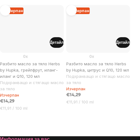
за
за
мярка:
мярка:
Изчерпан
Изчерпан
Детайл
Детайл
0x
0x
Разбито масло за тяло Herbs
Разбито масло за тяло Herbs
by Hupka, грейпфрут, иланг-
by Hupka, цитрус и Q10, 120 мл
иланг и Q10, 120 мл
Подхранващо и стягащо масло
Подхранващо и стягащо масло
за тяло
за тяло
Изчерпан
Изчерпан
€14,29
€14,29
Цена
€11,91 / 100 ml
Цена
за
€11,91 / 100 ml
за
мярка:
мярка:
Listing
controls
Информация за вас