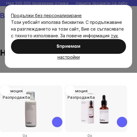
Прескочи
Над 200 000 проверени отзива
Нашите продукти са лаборато
към
Количка
Продължи без персонализиране
съдържанието
Този уебсайт използва бисквитки. С продължаване
на разглеждането на този сайт, Вие се съгласявате
с тяхното използване. За повече информация
тук
.
Brands
Herbs by Hupka
Sпpиeмaм
Herbs by Hupka
настройки
List
Промоция
Промоция
Разпродажба
Разпродажба
of
products
0x
0x