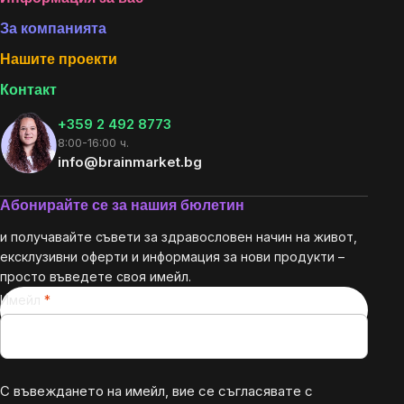
Footer
За компанията
Нашите проекти
Контакт
+359 2 492 8773
8:00-16:00 ч.
info@brainmarket.bg
Абонирайте се за нашия бюлетин
и получавайте съвети за здравословен начин на живот,
ексклузивни оферти и информация за нови продукти –
просто въведете своя имейл.
Имейл
С въвеждането на имейл, вие се съгласявате с