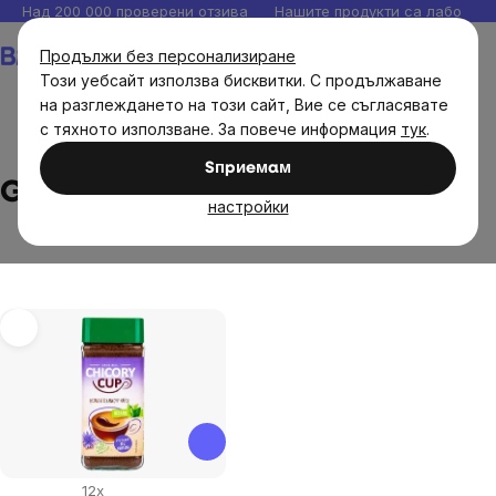
Прескочи
Над 200 000 проверени отзива
Нашите продукти са лаборато
към
Количка
Продължи без персонализиране
съдържанието
Този уебсайт използва бисквитки. С продължаване
на разглеждането на този сайт, Вие се съгласявате
с тяхното използване. За повече информация
тук
.
Brands
Grana
Sпpиeмaм
Grana
настройки
List
of
products
12x