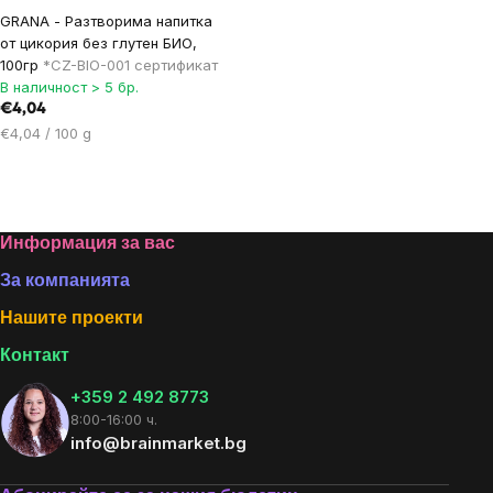
GRANA - Разтворима напитка
от цикория без глутен БИО,
100гр
*CZ-BIO-001 сертификат
В наличност > 5 бр.
€4,04
Цена
€4,04 / 100 g
за
мярка:
Listing
controls
Footer
Информация за вас
За компанията
Нашите проекти
Контакт
+359 2 492 8773
8:00-16:00 ч.
info@brainmarket.bg