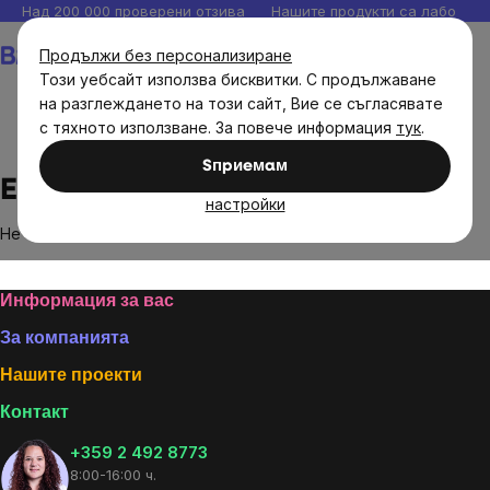
Прескочи
Над 200 000 проверени отзива
Нашите продукти са лаборато
към
Количка
Продължи без персонализиране
съдържанието
Този уебсайт използва бисквитки. С продължаване
на разглеждането на този сайт, Вие се съгласявате
с тяхното използване. За повече информация
тук
.
Brands
Edgar
Sпpиeмaм
Edgar
настройки
Не са намерени стоки на марката
Edgar
...
Footer
Информация за вас
За компанията
Нашите проекти
Контакт
+359 2 492 8773
8:00-16:00 ч.