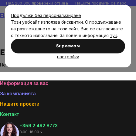
Прескочи
Над 200 000 проверени отзива
Нашите продукти са лаборато
към
Количка
Продължи без персонализиране
съдържанието
Този уебсайт използва бисквитки. С продължаване
на разглеждането на този сайт, Вие се съгласявате
с тяхното използване. За повече информация
тук
.
Brands
Ecandles
Sпpиeмaм
Ecandles
настройки
Не са намерени стоки на марката
Ecandles
...
Footer
Информация за вас
За компанията
Нашите проекти
Контакт
+359 2 492 8773
8:00-16:00 ч.