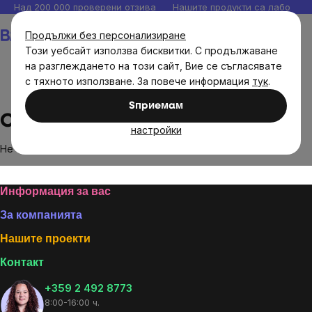
Прескочи
Над 200 000 проверени отзива
Нашите продукти са лаборато
към
Количка
Продължи без персонализиране
съдържанието
Този уебсайт използва бисквитки. С продължаване
на разглеждането на този сайт, Вие се съгласявате
с тяхното използване. За повече информация
тук
.
Brands
Curanatura
Sпpиeмaм
Curanatura
настройки
Не са намерени стоки на марката
Curanatura
...
Footer
Информация за вас
За компанията
Нашите проекти
Контакт
+359 2 492 8773
8:00-16:00 ч.