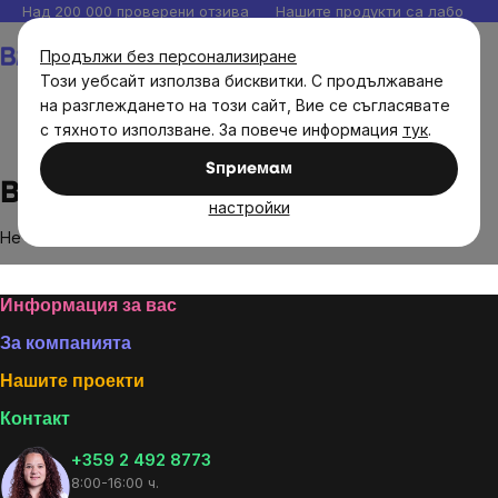
Прескочи
Над 200 000 проверени отзива
Нашите продукти са лаборато
към
Количка
Продължи без персонализиране
съдържанието
Този уебсайт използва бисквитки. С продължаване
на разглеждането на този сайт, Вие се съгласявате
с тяхното използване. За повече информация
тук
.
Brands
Brita
Sпpиeмaм
Brita
настройки
Не са намерени стоки на марката
Brita
...
Footer
Информация за вас
За компанията
Нашите проекти
Контакт
+359 2 492 8773
8:00-16:00 ч.