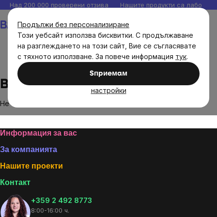
Прескочи
Над 200 000 проверени отзива
Нашите продукти са лаборато
към
Количка
Продължи без персонализиране
съдържанието
Този уебсайт използва бисквитки. С продължаване
на разглеждането на този сайт, Вие се съгласявате
с тяхното използване. За повече информация
тук
.
Brands
Bambu
Sпpиeмaм
Bambu
настройки
Не са намерени стоки на марката
Bambu
...
Footer
Информация за вас
За компанията
Нашите проекти
Контакт
+359 2 492 8773
8:00-16:00 ч.