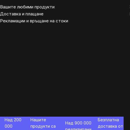
Вашите любими продукти
Доставка и плащане
Рекламации и връщане на стоки
Над 200
Нашите
Безплатна
Над 900 000
000
продукти са
доставка от
реализирани