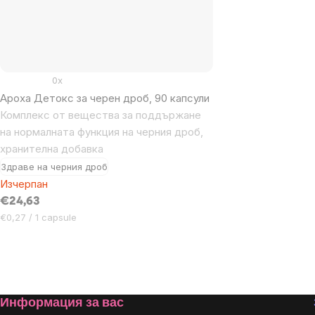
0x
Ароха Детокс за черен дроб, 90 капсули
Комплекс от вещества за поддържане
на нормалната функция на черния дроб,
хранителна добавка
Здраве на черния дроб
Изчерпан
€24,63
Цена
€0,27 / 1 capsule
за
мярка:
Listing
controls
Footer
Информация за вас