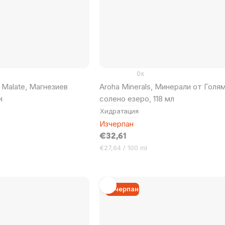
0x
 Malate, Магнезиев
Aroha Minerals, Минерали от Голя
и
солено езеро, 118 мл
Хидратация
Изчерпан
€32,61
Цена
€27,64 / 100 ml
за
мярка:
Изчерпан