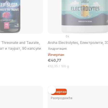
0x
 Threonate and Taurate,
Aroha Electrolytes, Електролити, 3
т и таурат, 90 капсули
Хидратация
Изчерпан
€40,77
Цена
€12,35 / 100 g
за
мярка:
Изчерпан
Разпродажба