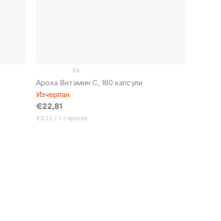
0x
Ароха Витамин С, 180 капсули
Изчерпан
€22,81
Цена
€0,13 / 1 capsule
за
мярка: