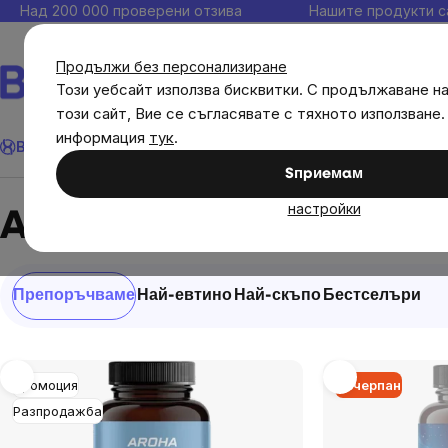
Прескочи
Над 200 000 проверени отзива
Нашите продукти с
към
съдържанието
Продължи без персонализиране
Този уебсайт използва бисквитки. С продължаване н
този сайт, Вие се съгласявате с тяхното използване.
Търсене
информация
тук
.
Brainmax
Имунитет
Акции
💪 WomenPower
Цели
Диет
Sпpиeмaм
Brands
Aroha
настройки
Aroha
Сортиране
Препоръчваме
Най-евтино
Най-скъпо
Бестселъри
на
продукти
List
Промоция
Изчерпан
of
Разпродажба