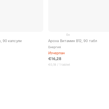
0x
, 90 капсули
Ароха Витамин В12, 90 табл
Енергия
Изчерпан
€16,28
Цена
€0,18 / 1 tablet
за
мярка: