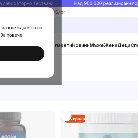
а лабораторно тествани
Над 900 000 реализирани по
Моите любими
Блог
а разглеждането на
 За повече
ични добавки
Изгодни пакети
Новини
Мъже
Жени
Деца
Сп
Изчерпан