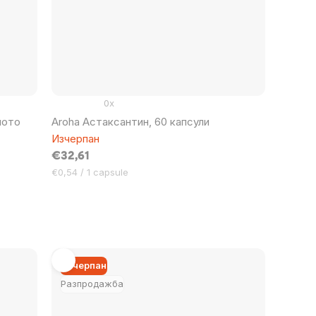
0x
мото
Aroha Астаксантин, 60 капсули
Изчерпан
€32,61
Цена
€0,54 / 1 capsule
за
мярка:
Изчерпан
Разпродажба