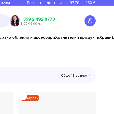
ръчки
Безплатна доставка от
97,79
лв / 50 €
Количка
+359 2 492 8773
8:00-16:00 ч.
ортно облекло и аксесоари
Хранителни продукти
Храни
Общо
13
артикули
Изчерпан