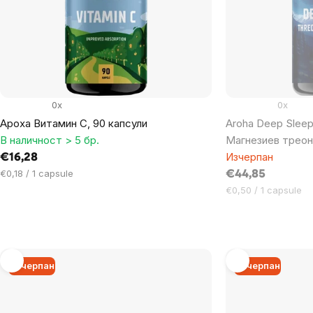
products
0x
0x
Ароха Витамин С, 90 капсули
Aroha Deep Sleep
В наличност > 5 бр.
Магнезиев треона
Изчерпан
€16,28
Цена
€0,18 / 1 capsule
€44,85
за
Цена
€0,50 / 1 capsule
мярка:
за
мярка:
Изчерпан
Изчерпан