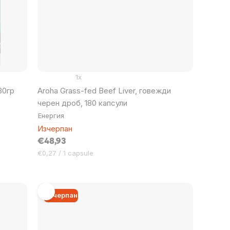
1x
30гр
Aroha Grass-fed Beef Liver, говежди
черен дроб, 180 капсули
Енергия
Изчерпан
€48,93
Цена
€0,27 / 1 capsule
за
мярка:
Изчерпан