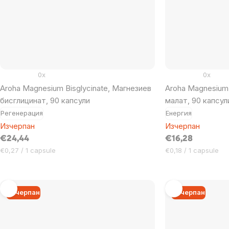
0x
0x
Aroha Magnesium Bisglycinate, Магнезиев
Aroha Magnesium
бисглицинат, 90 капсули
малат, 90 капсул
Регенерация
Енергия
Изчерпан
Изчерпан
€24,44
€16,28
Цена
Цена
€0,27 / 1 capsule
€0,18 / 1 capsule
за
за
мярка:
мярка:
Изчерпан
Изчерпан