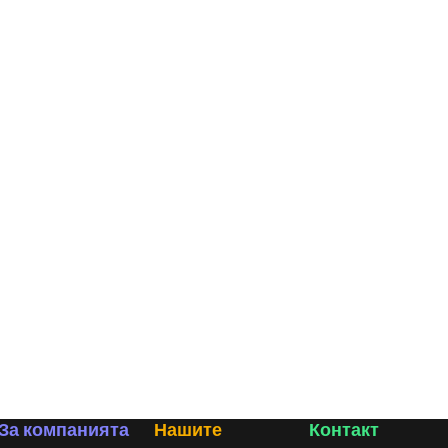
За компанията
Нашите
Контакт