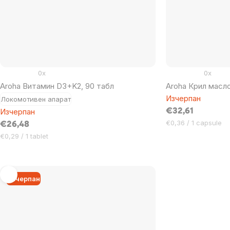
0x
0x
Aroha Витамин D3+K2, 90 табл
Aroha Крил масло
Изчерпан
Локомотивен апарат
Изчерпан
€32,61
Цена
€0,36 / 1 capsule
€26,48
за
Цена
€0,29 / 1 tablet
мярка:
за
мярка:
Изчерпан