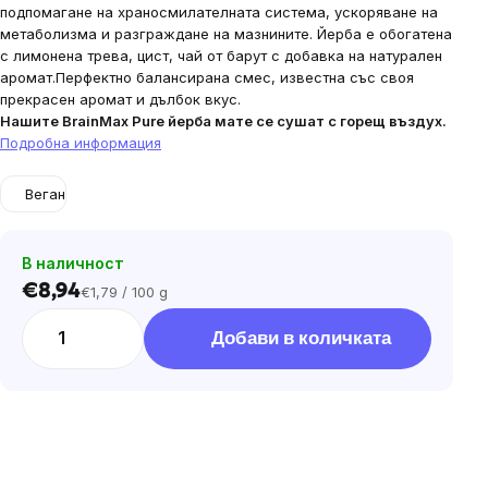
подпомагане на храносмилателната система, ускоряване на
метаболизма и разграждане на мазнините. Йерба е обогатена
с
лимонена трева, цист, чай от барут с добавка на натурален
аромат.
Перфектно балансирана смес, известна със своя
прекрасен аромат и дълбок вкус.
Нашите BrainMax Pure йерба мате се сушат с горещ въздух.
Подробна информация
Веган
В наличност
€8,94
€1,79 / 100 g
Цена
за
Добави в количката
мярка: