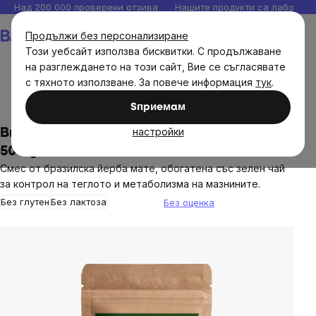
Прескочи
Над 200 000 проверени отзива
Нашите продукти са лаборато
към
Количка
Продължи без персонализиране
съдържанието
Този уебсайт използва бисквитки. С продължаване
на разглеждането на този сайт, Вие се съгласявате
с тяхното използване. За повече информация
тук
.
Хранителни продукти
Йерба Мате
Sпpиeмaм
настройки
BrainMax Pure® Yerba Maté, Fat Burner,
500 g
Смес от бразилска йерба мате, обогатена със зелен чай
за контрол на теглото и метаболизма на мазнините.
Без глутен
Без лактоза
Без оценка
The
average
product
rating
is
0,0
out
of