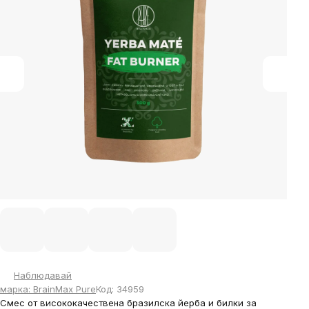
5
stars.
Наблюдавай
марка:
BrainMax Pure
Код:
34959
Смес от висококачествена бразилска йерба и билки за