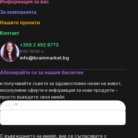
Footer
Информация за вас
За компанията
Нашите проекти
Контакт
+359 2 492 8773
8:00-16:00 ч.
info@brainmarket.bg
Абонирайте се за нашия бюлетин
и получавайте съвети за здравословен начин на живот,
ексклузивни оферти и информация за нови продукти –
просто въведете своя имейл.
Имейл
С въвеждането на имейл, вие се съгласявате с