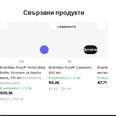
Свързани продукти
Още варианти
Детайли
10x
8x
BrainMax Pure® Yerba Maté
BrainMax Pure® Calabash,
BrainMax P
Bottle, бутилка за йерба
400 мл
метал
мате, 410 мл
Бутилка за
В наличност > 5 бр.
В наличнос
йерба мате
€5,26
€7,71
В наличност > 5 бр.
Цена
€1,32 / 100 ml
€20,36
за
Цена
мярка:
€4,97 / 100 ml
за
мярка: