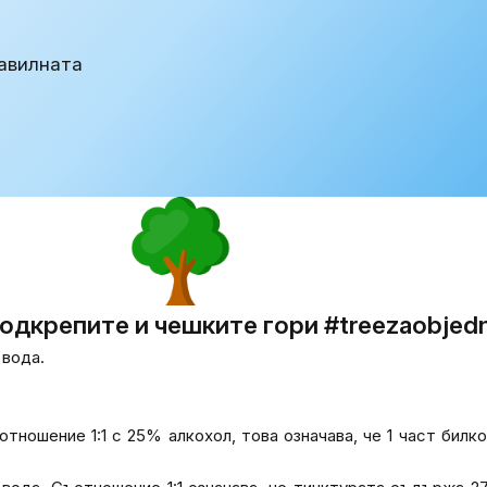
авилната
подкрепите и чешките гори #treezaobjed
 вода.
тношение 1:1 с 25% алкохол, това означава, че 1 част билко