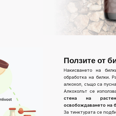
Ползите от б
Накисването на бил
обработка на билки. Р
алкохол, също са пусн
Алкохолът се използв
стена на растен
освобождаването на б
За тинктурата се подб