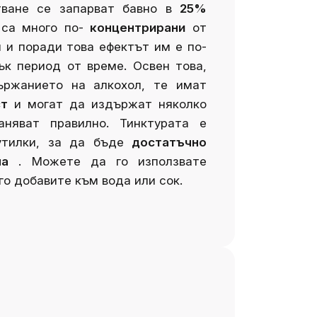
тване се запарват бавно в
25%
 са много по-
концентрирани
от
 и поради това ефектът им е по-
ък период от време. Освен това,
ържанието на алкохол, те имат
ст
и могат да издържат няколко
аняват правилно.
Тинктурата е
утилки, за да бъде
достатъчно
на
. Можете да го използвате
го добавите към вода или сок.