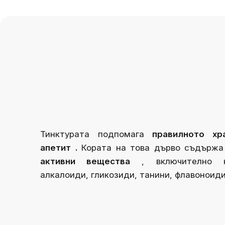
Тинктурата
подпомага
правилното хр
апетит
.
Кората на това дърво съдържа
активни вещества
, включително 
алкалоиди, гликозиди, танини, флавоноиди