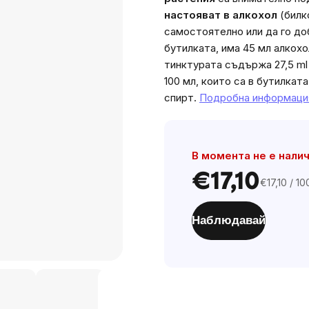
настояват в алкохол
(билк
самостоятелно или да го до
бутилката, има 45 мл алкохо
тинктурата съдържа 27,5 ml 
100 мл, които са в бутилкат
спирт.
Подробна информаци
В момента не е нали
€17,10
€17,10 / 10
Цена
за
мярка:
Наблюдавай