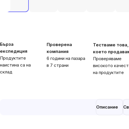
Бърза
Проверена
Тестваме това,
експедиция
компания
което продава
Продуктите
6 години на пазара
Проверяваме
наистина са на
в 7 страни
високото качест
склад
на продуктите
Описание
Св