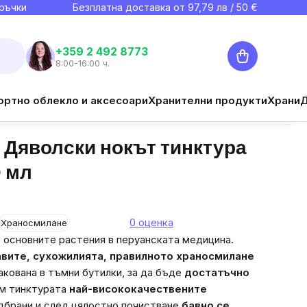
ръчки
Безплатна доставка от
97,79
лв / 50 €
Количка
+359 2 492 8773
8:00-16:00 ч.
€17,10
ортно облекло и аксесоари
Хранителни продукти
Храни
Наблюдавай
Цена за мярка:
€17,10 / 100 ml
 Дяволски нокът тинктура
0 мл
0 оценка
Храносмилане
 основните растения в перуанската медицина.
авите, сухожилията, правилното храносмилане
акована в тъмни бутилки, за да бъде
достатъчно
ъм тинктурата
най-висококачествените
дбрани и след цялостно почистване
бавно се