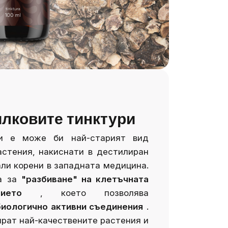
илковите тинктури
ки е може би най-старият вид
астения, накиснати в дестилиран
али корени в западната медицина.
а за
"разбиване" на клетъчната
ието
, което позволява
иологично активни съединения
.
ират най-качествените растения и