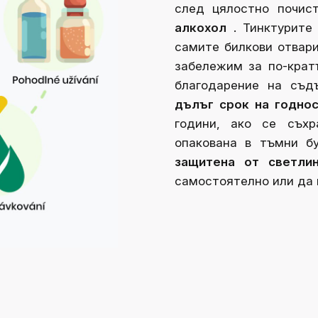
след цялостно почис
алкохол
.
Тинктурите
самите билкови отвари
забележим за по-крат
благодарение на съд
дълъг срок на годно
години, ако се съхр
опакована в тъмни б
защитена от светли
самостоятелно или да 