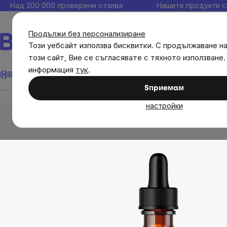
Прескочи
Над 200 000 проверени отзива
Нашите продукти с
към
съдържанието
Продължи без персонализиране
Този уебсайт използва бисквитки. С продължаване н
този сайт, Вие се съгласявате с тяхното използване.
BrainMax Pure® Дяволски нокът тинктура от коре
Търсене
информация
тук
.
Brainmax
Имунитет
Акции
💪 WomenPower
Цели
Диет
Преглед
Описание
Свързани продукти
Оцен
Sпpиeмaм
Диетични добавки
Тинктура
BrainMax P
настройки