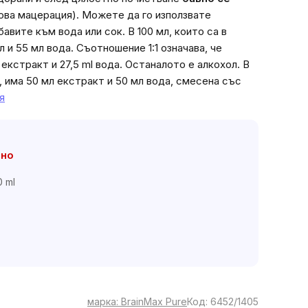
ова мацерация). Можете да го използвате
бавите към вода или сок.
В 100 мл, които са в
л и 55 мл вода. Съотношение 1:1 означава, че
екстракт и 27,5 ml вода. Останалото е алкохол. В
а, има 50 мл екстракт и 50 мл вода, смесена със
я
чно
0 ml
марка:
BrainMax Pure
Код:
6452/1405