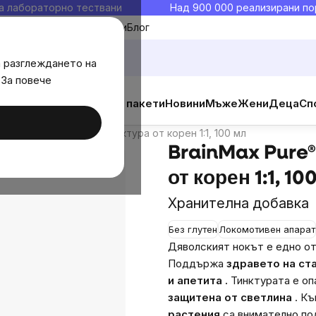
а лабораторно тествани
Над 900 000 реализирани по
Моите любими
Блог
а разглеждането на
 За повече
н 1:1, 100 мл
ични добавки
Изгодни пакети
Новини
Мъже
Жени
Деца
Сп
ка
Дискусия
Подобни продукти
ure® Дяволски нокът тинктура от корен 1:1, 100 мл
BrainMax Pure®
от корен 1:1, 10
Хранителна добавка
Без глутен
Локомотивен апарат
Дяволският нокът е едно от
Поддържа
здравето на ст
и апетита
.
Тинктурата е оп
защитена от светлина
. К
растения
са внимателно по