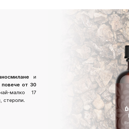
аносмилане
и
повече от 30
най-малко 17
, стероли.