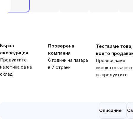
Бърза
Проверена
Тестваме това,
експедиция
компания
което продава
Продуктите
6 години на пазара
Проверяваме
наистина са на
в 7 страни
високото качест
склад
на продуктите
Описание
Св