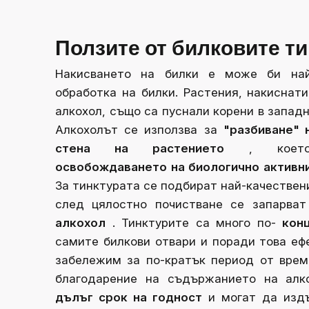
Ползите от билковите т
Накисването на билки е може би най
обработка на билки. Растения, накиснат
алкохол, също са пуснали корени в запад
Алкохолът се използва за
"разбиване" 
стена на растението
, коет
освобождаването на биологично активн
За тинктурата се подбират най-качествен
след цялостно почистване се запарват
алкохол
.
Тинктурите са много по-
кон
самите билкови отвари и поради това еф
забележим за по-кратък период от врем
благодарение на съдържанието на алк
дълъг срок на годност
и могат да изд