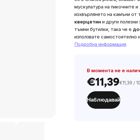
мускулатура на пикочните и
изхвърлянето на камъни от 
кверцетин
и други полезни
тъмни бутилки, така че е
до
използвате самостоятелно и
Подробна информация
В момента не е нали
€11,39
€11,39 / 1
Цена
за
мярка:
Наблюдавай