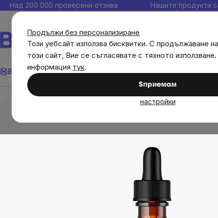
Прескочи
Над 200 000 проверени отзива
Нашите продукти с
към
съдържанието
Продължи без персонализиране
Този уебсайт използва бисквитки. С продължаване н
този сайт, Вие се съгласявате с тяхното използване.
BrainMax Pure® Chanca piedra тинктура 1:5, 100 
Търсене
информация
тук
.
Brainmax
Имунитет
Акции
💪 WomenPower
Цели
Диет
Преглед
Описание
Свързани продукти
Оцен
Sпpиeмaм
Диетични добавки
Тинктура
BrainMax Pu
настройки