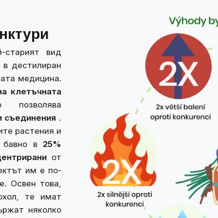
инктури
-старият вид
и в дестилиран
ната медицина.
на клетъчната
о позволява
и съединения
.
ите растения и
 бавно в
25%
центрирани
от
ектът им е по-
е. Освен това,
охол, те имат
ържат няколко