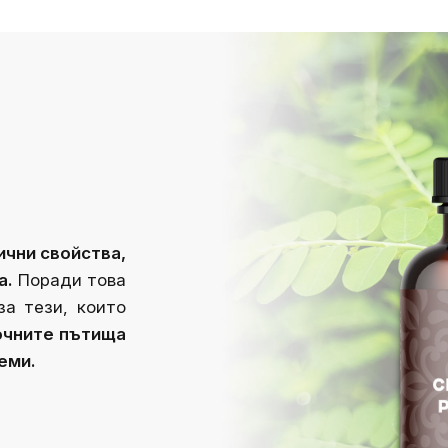
чни свойства,
а.
Поради това
за тези, които
очните пътища
еми.