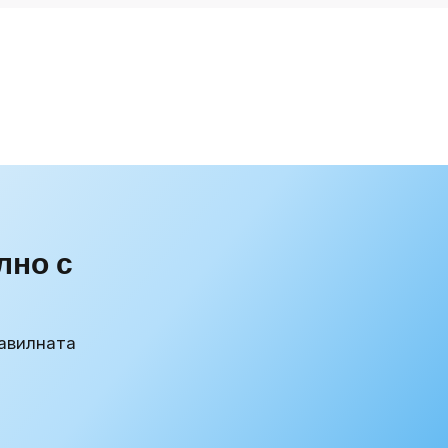
лно с
авилната