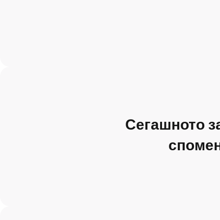
Сегашното з
спомен