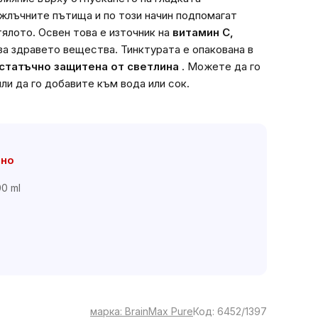
 жлъчните пътища и по този начин подпомагат
тялото.
Освен това е източник на
витамин С,
 за здравето вещества.
Тинктурата е опакована в
статъчно защитена от светлина
. Можете да го
ли да го добавите към вода или сок.
чно
00 ml
марка:
BrainMax Pure
Код:
6452/1397