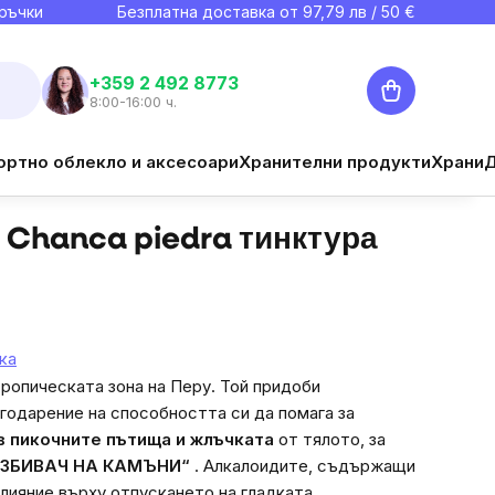
ръчки
Безплатна доставка от
97,79
лв / 50 €
Количка
+359 2 492 8773
8:00-16:00 ч.
€11,39
ортно облекло и аксесоари
Хранителни продукти
Храни
Наблюдавай
Цена за мярка:
€11,39 / 100 ml
 Chanca piedra тинктура
ка
тропическата зона на Перу. Той придоби
агодарение на способността си да помага за
в пикочните пътища и жлъчката
от тялото, за
АЗБИВАЧ НА КАМЪНИ“
. Алкалоидите, съдържащи
 влияние върху отпускането на гладката