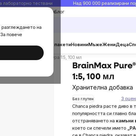
а лабораторно тествани
Над 900 000 реализирани по
Моите любими
Блог
а разглеждането на
 За повече
мл
ични добавки
Изгодни пакети
Новини
Мъже
Жени
Деца
Сп
ка
Дискусия
Подобни продукти
re® Chanca piedra тинктура 1:5, 100 мл
BrainMax Pure®
1:5, 100 мл
Хранителна добавка
3 оцен
Без глутен
Chanca piedra расте диво в 
популярността си главно бл
отстраняването на
камъни 
което си спечели името
„Р
се в Chanca piedra, оказват