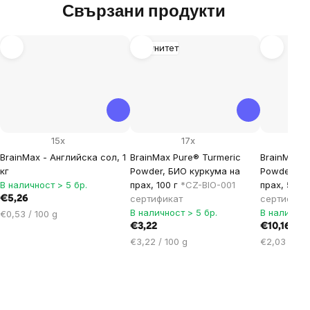
Свързани продукти
Имунитет
15x
17x
BrainMax - Английска сол, 1
BrainMax Pure® Turmeric
BrainMax P
кг
Powder, БИО куркума на
Powder, Б
В наличност > 5 бр.
прах, 100 г
*CZ-BIO-001
прах, 500 
сертификат
сертифика
€5,26
В наличност > 5 бр.
В наличнос
Цена
€0,53 / 100 g
за
€3,22
€10,16
мярка:
Цена
Цена
€3,22 / 100 g
€2,03 / 100
за
за
мярка:
мярка: