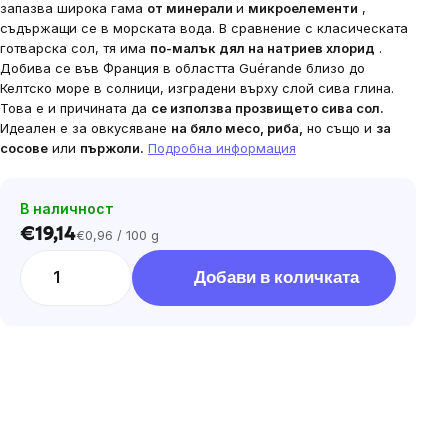
запазва широка гама
от минерали
и
микроелементи
,
съдържащи се в морската вода. В сравнение с класическата
готварска сол, тя има
по-малък дял на натриев хлорид
.
Добива се във Франция в областта Guérande близо до
Келтско море в солници, изградени върху слой сива глина.
Това е и причината да
се използва прозвището сива сол.
Идеален е за овкусяване
на бяло месо, риба,
но също и
за
сосове
или
пържоли.
Подробна информация
В наличност
€19,14
€0,96 / 100 g
Цена
за
Добави в количката
мярка: