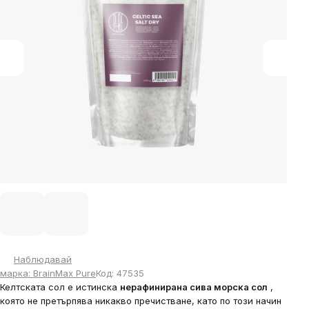
stars.
Наблюдавай
марка:
BrainMax Pure
Код:
47535
Келтската сол е истинска
нерафинирана сива морска сол
,
която не претърпява никакво пречистване, като по този начин