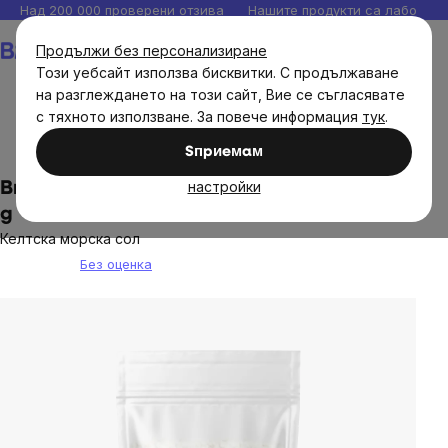
Прескочи
Над 200 000 проверени отзива
Нашите продукти са лаборато
към
Количка
Продължи без персонализиране
съдържанието
Този уебсайт използва бисквитки. С продължаване
на разглеждането на този сайт, Вие се съгласявате
с тяхното използване. За повече информация
тук
.
Хранителни продукти
Сосове, подправки, овкусители
Sпpиeмaм
настройки
BrainMax Pure® Celtic Sea Salt, суха, 2000
g
Келтска морска сол
Без оценка
The
average
product
rating
is
0,0
out
of
5