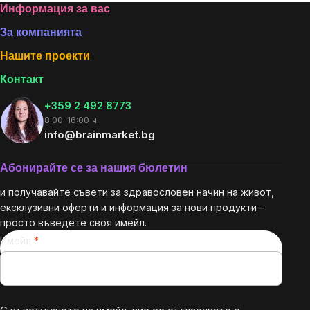
Footer
Информация за вас
За компанията
Нашите проекти
Контакт
+359 2 492 8773
8:00-16:00 ч.
info@brainmarket.bg
Абонирайте се за нашия бюлетин
и получавайте съвети за здравословен начин на живот,
ексклузивни оферти и информация за нови продукти –
просто въведете своя имейл.
Имейл