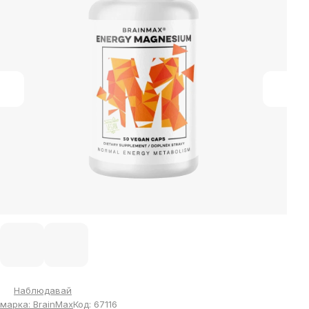
of
5
stars.
Наблюдавай
марка:
BrainMax
Код:
67116