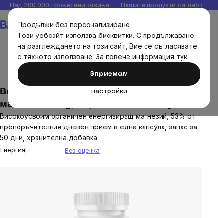
Прескочи
Над 200 000 проверени отзива
Нашите продукти са лаборато
към
Количка
Продължи без персонализиране
съдържанието
Този уебсайт използва бисквитки. С продължаване
на разглеждането на този сайт, Вие се съгласявате
с тяхното използване. За повече информация
тук
.
Диетични добавки
Минерали
Магнезий
Sпpиeмaм
настройки
BrainMax Energy Magnesium®, Магнезиев
малат 1000 mg, 50 растителни капсули
Високоусвоим органичен енергизиращ магнезий, 53% от
препоръчителния дневен прием в една капсула, запас за
50 дни, хранителна добавка
Енергия
Без оценка
The
average
product
rating
is
0,0
out