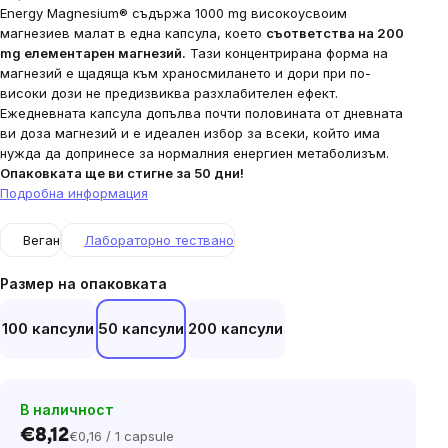
Energy Magnesium® съдържа 1000 mg високоусвоим
магнезиев малат в една капсула, което
съответства на 200
mg елементарен магнезий.
Тази концентрирана форма на
магнезий е щадяща към храносмилането и дори при по-
високи дози не предизвиква разхлабителен ефект.
Ежедневната капсула допълва почти половината от дневната
ви доза магнезий и е идеален избор за всеки, който има
нужда да допринесе за нормалния енергиен метаболизъм.
Опаковката ще ви стигне за 50 дни!
Подробна информация
Веган
Лабораторно тествано
Размер на опаковката
100 капсули
50 капсули
200 капсули
В наличност
€8,12
€0,16 / 1 capsule
Цена