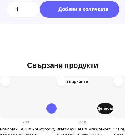
за
Добави в количката
мярка:
Свързани продукти
Още варианти
Детайли
23x
23x
BrainMax LAUF® Preworkout,
BrainMax LAUF® Preworkout,
BrainMax L