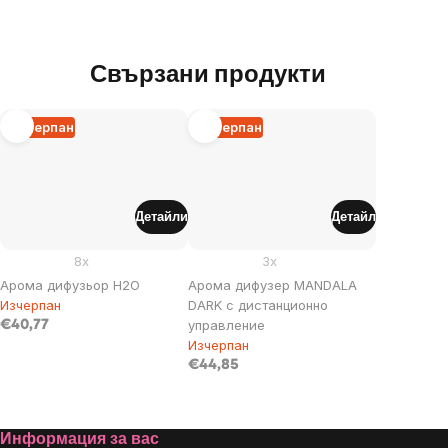
Свързани продукти
Изчерпан
Изчерпан
Детайли
Детайл
8x
3x
Арома дифузьор H2O
Арома дифузер MANDALA
Изчерпан
DARK с дистанционно
управление
€40,77
Изчерпан
€44,85
Footer
Информация за вас