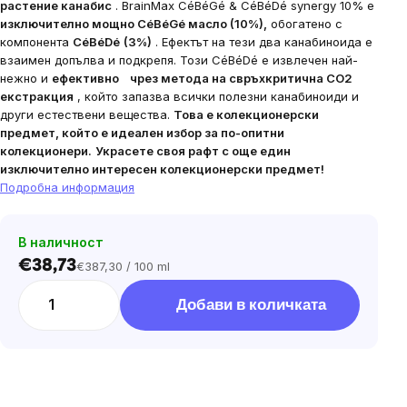
растение канабис
.
BrainMax CéBéGé & CéBéDé synergy 10% е
изключително мощно CéBéGé масло (10%),
обогатено с
компонента
CéBéDé
(3%)
. Ефектът на тези два канабиноида е
взаимен
допълва и подкрепя.
Този CéBéDé е извлечен най-
нежно и
ефективно
чрез метода на свръхкритична CO2
екстракция
, който запазва всички полезни канабиноиди и
други естествени вещества.
Това е колекционерски
предмет, който е идеален избор за по-опитни
колекционери.
Украсете своя рафт с още един
изключително интересен колекционерски предмет!
Подробна информация
В наличност
€38,73
€387,30 / 100 ml
Цена
за
Добави в количката
мярка: