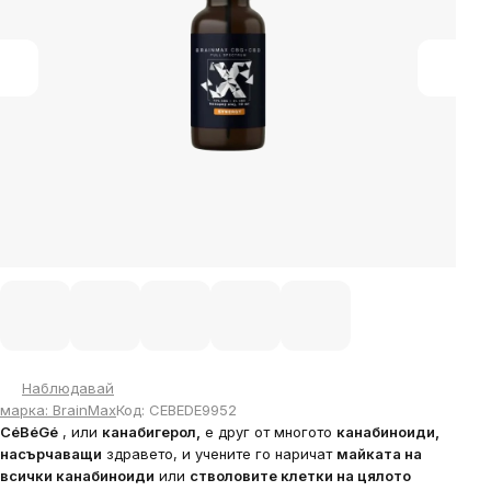
Наблюдавай
марка:
BrainMax
Код:
CEBEDE9952
CéBéGé
, или
канабигерол,
е друг от многото
канабиноиди,
насърчаващи
здравето, и учените го наричат
​​майката на
всички канабиноиди
или
стволовите клетки на цялото