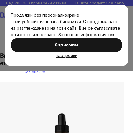
Прескочи
Над 200 000 проверени отзива
Нашите продукти са лаборато
към
Количка
Продължи без персонализиране
съдържанието
Този уебсайт използва бисквитки. С продължаване
на разглеждането на този сайт, Вие се съгласявате
с тяхното използване. За повече информация
тук
.
Brainmax
Brainmax хранителни добавки
Sпpиeмaм
настройки
BrainMax CéBéGé & CéBéDé synergy 10%,
етерично масло, 10 ml
Без оценка
The
average
product
rating
is
0,0
out
of
5
stars.