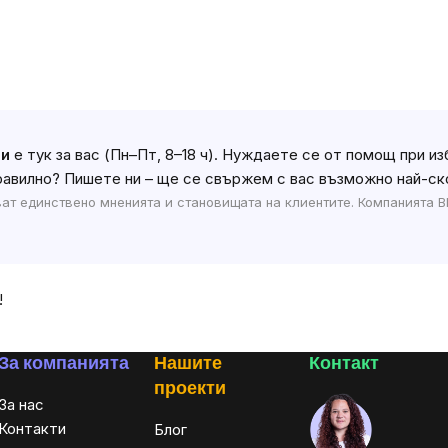
ти
е тук за вас (Пн–Пт, 8–18 ч). Нуждаете се от помощ при из
правилно? Пишете ни – ще се свържем с вас възможно най-ск
ат единствено мненията и становищата на клиентите. Компанията BR
!
За компанията
Нашите
Контакт
проекти
За нас
Контакти
Блог