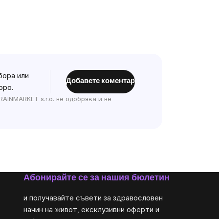
бора или
Добавете коментар
оро.
AINMARKET s.r.o. не одобрява и не
Абонирайте се за нашия бюлетин
и получавайте съвети за здравословен
начин на живот, ексклузивни оферти и