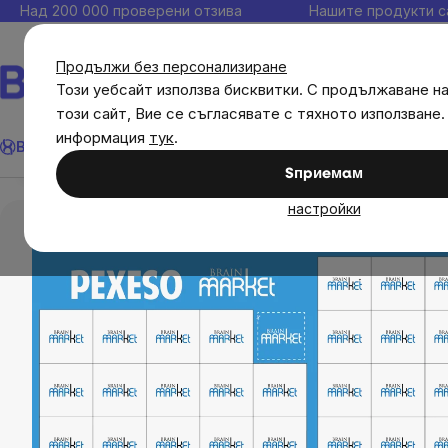
Прескочи
Над 200 000 проверени отзива
Нашите продукти с
към
съдържанието
Продължи без персонализиране
Този уебсайт използва бисквитки. С продължаване н
този сайт, Вие се съгласявате с тяхното използване.
BrainMarket pexe за деца
Търсене
информация
тук
.
Brainmax
Имунитет
Акции
💪 WomenPower
Цели
Диет
Преглед
Описание
Оценка
Дискусия
Sпpиeмaм
Подаръци
BrainMarket pexe за деца
настройки