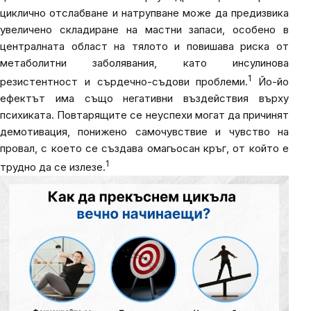
циклично отслабване и натрупване може да предизвика
увеличено складиране на мастни запаси, особено в
централната област на тялото и повишава риска от
метаболитни заболявания, като инсулинова
1
резистентност и сърдечно-съдови проблеми.
Йо-йо
ефектът има също негативни въздействия върху
психиката. Повтарящите се неуспехи могат да причинят
демотивация, понижено самочувствие и чувство на
провал, с което се създава омагьосан кръг, от който е
1
трудно да се излезе.