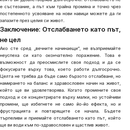
е състезание, а път към трайна промяна и точно чрез
постепенното усвояване на нови навици можете да ги
запазите през целия си живот.
Заключение: Отслабването като път,
не цел
Ако сте сред „вечните начинаещи“, не възприемайте
неуспеха си като окончателно поражение. Това е
възможност да преосмислите своя подход и да се
фокусирате върху това, което работи дългосрочно.
Целта не трябва да бъде само бързото отслабване, но
намирането на баланс и здравословен начин на живот,
който ще ви удовлетворява. Когато промените своя
подход и се концентрирате върху малки, но устойчиви
промени, ще избегнете не само йо-йо ефекта, но и
фрустрацията и повтарящите се начала. Бъдете
търпеливи и приемайте отслабването като път, който
ще ви води към по-здравословен и щастлив живот.