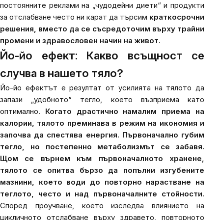
постоянните реклами на „чудодейни диети“ и продукти
за отслабване често ни карат да търсим
краткосрочни
решения, вместо да се съсредоточим върху трайни
промени и здравословен начин на живот
.
Йо-йо ефект: Какво всъщност се
случва в нашето тяло?
Йо-йо ефектът е резултат от усилията на тялото да
запази „удобното“ тегло, което възприема като
оптимално.
Когато драстично намалим приема на
калории, тялото преминава в режим на икономия и
започва да спестява енергия. Първоначално губим
тегло, но постепенно метаболизмът се забавя.
Щом се върнем към първоначалното хранене,
тялото се опитва бързо да попълни изгубените
мазнини, което води до повторно нарастване на
теглото, често и над първоначалните стойности.
Според проучване, което изследва влиянието на
цикличното отслабване върху здравето, повторното