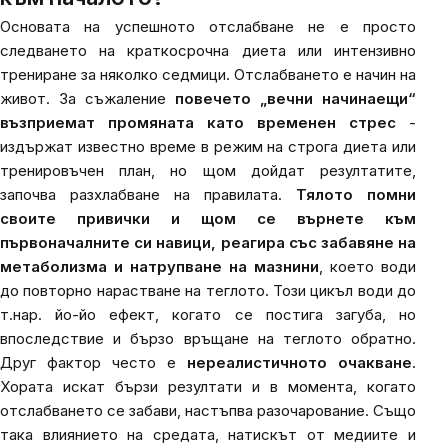
Основата на успешното отслабване не е просто
следването на краткосрочна диета или интензивно
трениране за няколко седмици. Отслабването е начин на
живот. За съжаление
повечето „вечни начинаещи“
възприемат промяната като временен стрес
-
издържат известно време в режим на строга диета или
тренировъчен план, но щом дойдат резултатите,
започва разхлабване на правилата.
Тялото помни
своите привички и щом се върнете към
първоначалните си навици, реагира със забавяне на
метаболизма и натрупване на мазнини
, което води
до повторно нарастване на теглото. Този цикъл води до
т.нар. йо-йо ефект, когато се постига загуба, но
впоследствие и бързо връщане на теглото обратно.
Друг фактор често е
нереалистичното очакване
.
Хората искат бързи резултати и в момента, когато
отслабването се забави, настъпва разочарование. Също
така влиянието на средата, натискът от медиите и