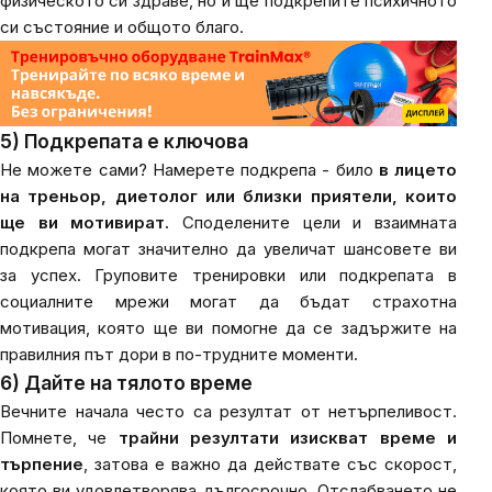
физическото си здраве, но и ще подкрепите психичното
си състояние и общото благо.
5) Подкрепата е ключова
Не можете сами? Намерете подкрепа - било
в лицето
на треньор, диетолог или близки приятели, които
ще ви мотивират.
Споделените цели и взаимната
подкрепа могат значително да увеличат шансовете ви
за успех. Груповите тренировки или подкрепата в
социалните мрежи могат да бъдат страхотна
мотивация, която ще ви помогне да се задържите на
правилния път дори в по-трудните моменти.
6) Дайте на тялото време
Вечните начала често са резултат от нетърпеливост.
Помнете, че
трайни резултати изискват време и
търпение
, затова е важно да действате със скорост,
която ви удовлетворява дългосрочно. Отслабването не