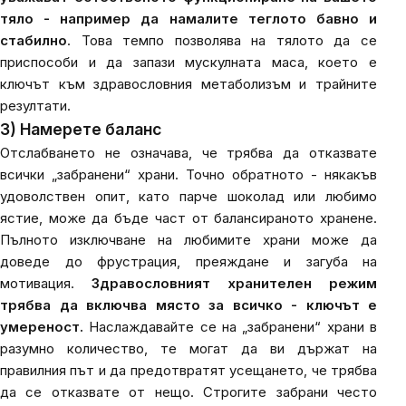
тяло - например да намалите теглото бавно и
стабилно
. Това темпо позволява на тялото да се
приспособи и да запази мускулната маса, което е
ключът към здравословния метаболизъм и трайните
резултати.
3) Намерете баланс
Отслабването не означава, че трябва да отказвате
всички „забранени“ храни. Точно обратното - някакъв
удоволствен опит, като парче шоколад или любимо
ястие, може да бъде част от балансираното хранене.
Пълното изключване на любимите храни може да
доведе до фрустрация, преяждане и загуба на
мотивация.
Здравословният хранителен режим
трябва да включва място за всичко - ключът е
умереност.
Наслаждавайте се на „забранени“ храни в
разумно количество, те могат да ви държат на
правилния път и да предотвратят усещането, че трябва
да се отказвате от нещо. Строгите забрани често