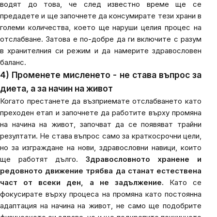
водят до това, че след известно време ще се
предадете и ще започнете да консумирате тези храни в
големи количества, което ще наруши целия процес на
отслабване. Затова е по-добре да ги включите с разум
в хранителния си режим и да намерите здравословен
баланс.
4) Променете мисленето - не става въпрос за
диета, а за начин на живот
Когато престанете да възприемате отслабването като
преходен етап и започнете да работите върху промяна
на начина на живот, започват да се появяват трайни
резултати. Не става въпрос само за краткосрочни цели,
но за изграждане на нови, здравословни навици, които
ще работят дълго.
Здравословното хранене и
редовното движение трябва да станат естествена
част от всеки ден, а не задължение.
Като се
фокусирате върху процеса на промяна като постоянна
адаптация на начина на живот, не само ще подобрите