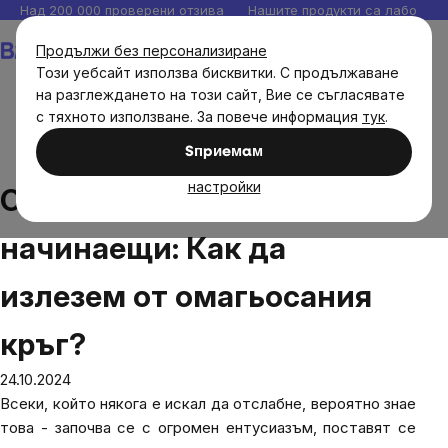
Прескочи
Над 200 000 проверени отзива
Нашите продукти са лаборато
към
Количка
Продължи без персонализиране
съдържанието
Този уебсайт използва бисквитки. С продължаване
на разглеждането на този сайт, Вие се съгласявате
с тяхното използване. За повече информация
тук
.
Блог
Отслабване за вечните начинаещи: Как да
Sпpиeмaм
излезем от омагьосания кръг?
настройки
Отслабване за вечните
начинаещи: Как да
излезем от омагьосания
кръг?
24.10.2024
Всеки, който някога е искал да отслабне, вероятно знае
това - започва се с огромен ентусиазъм, поставят се