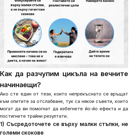
Как да разчупим цикъла на вечните
начинаещи?
Ако сте един от тези, които непрекъснато се връщат
към опитите за отслабване, тук са някои съвети, които
могат да ви помогнат да избегнете йо-йо ефекта и да
постигнете трайни резултати.
1) Съсредоточете се върху малки стъпки, не
големи скокове