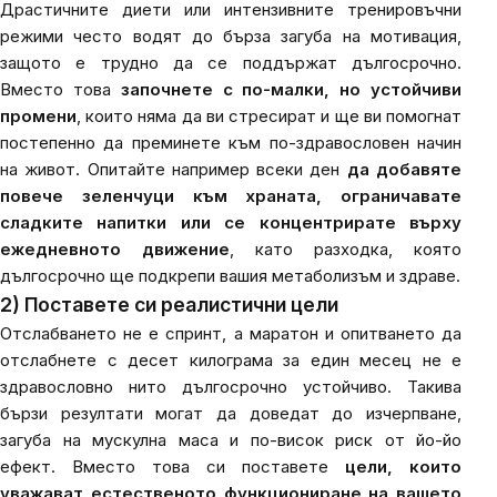
Драстичните диети или интензивните тренировъчни
режими често водят до бърза загуба на мотивация,
защото е трудно да се поддържат дългосрочно.
Вместо това
започнете с по-малки, но устойчиви
промени
, които няма да ви стресират и ще ви помогнат
постепенно да преминете към по-здравословен начин
на живот. Опитайте например всеки ден
да добавяте
повече зеленчуци към храната, ограничавате
сладките напитки или се концентрирате върху
ежедневното движение
, като разходка, която
дългосрочно ще подкрепи вашия метаболизъм и здраве.
2) Поставете си реалистични цели
Отслабването не е спринт, а маратон и опитването да
отслабнете с десет килограма за един месец не е
здравословно нито дългосрочно устойчиво. Такива
бързи резултати могат да доведат до изчерпване,
загуба на мускулна маса и по-висок риск от йо-йо
ефект. Вместо това си поставете
цели, които
уважават естественото функциониране на вашето