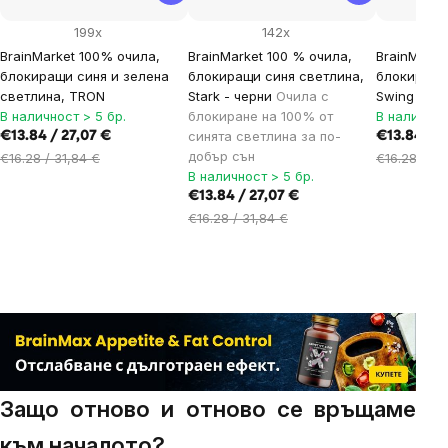
199x
142x
BrainMarket 100% очила,
BrainMarket 100 % очила,
BrainMarke
блокиращи синя и зелена
блокиращи синя светлина,
блокиращи
светлина, TRON
Stark - черни
Очила с
Swing
В наличност > 5 бр.
блокиране на 100% от
В наличнос
синята светлина за по-
€13.84 / 27,07 €
€13.84 / 2
добър сън
€16.28 / 31,84 €
€16.28 / 31
В наличност > 5 бр.
€13.84 / 27,07 €
€16.28 / 31,84 €
Защо отново и отново се връщаме
към началото?