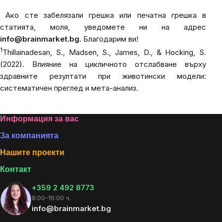
Ако сте забелязали грешка или печатна грешка в
статията, моля, уведомете ни на адрес
info@brainmarket.bg
. Благодарим ви!
1
Thillainadesan, S., Madsen, S., James, D., & Hocking, S.
(2022). Влияние на цикличното отслабване върху
здравните резултати при животински модели:
систематичен преглед и мета-анализ.
Footer
Информация за вас
За компанията
Нашите проекти
Контакт
+359 2 492 8773
8:00-16:00 ч.
info@brainmarket.bg