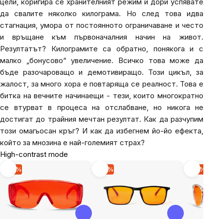
цели, коригира се хранителният режим и дори успявате
да свалите няколко килограма. Но след това идва
стагнация, умора от постоянното ограничаване и често
и връщане към първоначалния начин на живот.
Резултатът? Килограмите са обратно, понякога и с
малко „бонусово“ увеличение. Всичко това може да
бъде разочароващо и демотивиращо. Този цикъл, за
жалост, за много хора е повтаряща се реалност. Това е
битка на вечните начинаещи - тези, които многократно
се втурват в процеса на отслабване, но никога не
достигат до трайния мечтан резултат. Как да разчупим
този омагьосан кръг? И как да избегнем йо-йо ефекта,
който за мнозина е най-големият страх?
High-contrast mode
-15 %
-15 %
-15 %