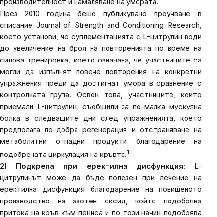
производителност и намаляване на умората.
През 2010 година беше публикувано проучване в
списание
Journal of Strength and Conditioning Research
,
което установи, че суплементацията с L-цитрулин води
до увеличение на броя на повторенията по време на
силова тренировка, което означава, че участниците са
могли да изпълнят повече повторения на конкретни
упражнения преди да достигнат умора в сравнение с
контролната група. Освен това, участниците, които
приемали L-цитрулин, съобщили за по-малка мускулна
болка в следващите дни след упражненията, което
предполага по-добра регенерация и отстраняване на
метаболитни отпадни продукти благодарение на
1
подобрената циркулация на кръвта.
2) Подкрепа при еректилна дисфункция:
L-
цитрулинът може да бъде полезен при лечение на
еректилна дисфункция благодарение на повишеното
производство на азотен оксид, който подобрява
притока на кръв към пениса и по този начин подобрява