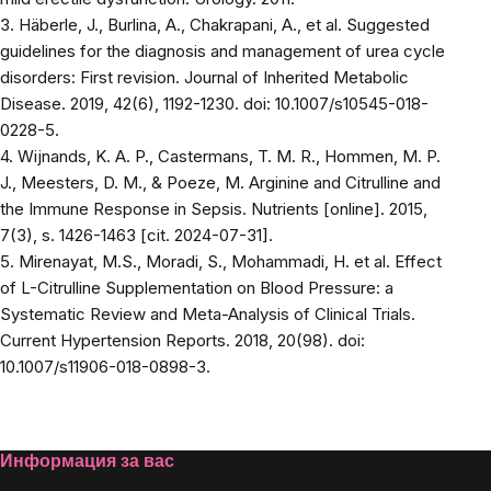
3. Häberle, J., Burlina, A., Chakrapani, A., et al. Suggested
guidelines for the diagnosis and management of urea cycle
disorders: First revision. Journal of Inherited Metabolic
Disease. 2019, 42(6), 1192-1230. doi: 10.1007/s10545-018-
0228-5.
4. Wijnands, K. A. P., Castermans, T. M. R., Hommen, M. P.
J., Meesters, D. M., & Poeze, M. Arginine and Citrulline and
the Immune Response in Sepsis. Nutrients [online]. 2015,
7(3), s. 1426-1463 [cit. 2024-07-31].
5. Mirenayat, M.S., Moradi, S., Mohammadi, H. et al. Effect
of L-Citrulline Supplementation on Blood Pressure: a
Systematic Review and Meta-Analysis of Clinical Trials.
Current Hypertension Reports. 2018, 20(98). doi:
10.1007/s11906-018-0898-3.
Footer
Информация за вас