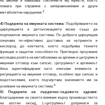
на амоняк и намалява токсичните му ефекти, което
помага при справяне с хиперамониемия и други
3
метаболитни нарушения.
4) Подкрепа на имунната система:
Подобряването на
циркулацията и детоксикацията може също да
подпомогне имунната система. По-добрата циркулация
означава по-ефективно доставка на нутриенти и
кислород до клетките, което подобрява техните
функции и защитни способности. Прегледно проучване
изследва ролята на метаболизма на аргинин и цитрулин в
имунния отговор към сепсис. Цитрулинът и аргининът
бяха идентифицирани като ключови елементи в
регулацията на имунния отговор, особено при сепсис и
ендотоксемия, което подчертава значението им за
4
усилване на имунната система.
5) Подкрепа на сърдечно-съдовото здраве:
Благодарение на своето влияние върху производството
на азотен оксид, L-цитрулинът допринася за