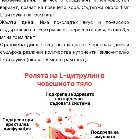
вариант, познат на повечето хора. Съдържа около 1 мг
L-цитрулин на грам плът.
Жълта диня
: Има по-сладък вкус и по-високо
съдържание на L-цитрулин от червената диня, около 3,5
мг на грам плът.
Оранжева диня
: Също по-сладка от червената диня и
съдържа различни количества нутриенти, включително
L-цитрулин (около 1,8 мг на грам плът).