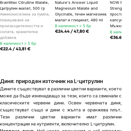
BrainMax Citrulline Malate,
Nature's Answer Liquid
NOW Prostat
Цитрулин малат, 500 гр
Magnesium Malate and
Strength (
Аминокиселина за пумпа,
Glycinate, течен магнезиев
простатата
повишаване на
малат и глицинат, 480 ml
капсули
производителността и
В наличност > 5 бр.
Мъжко зд
силата, хранителна
€24.44 / 47,80 €
В наличнос
добавка.
€36.69 / 7
В наличност > 5 бр.
€22.4 / 43,81 €
Диня: природен източник на L-цитрулин
Дините съществуват в различни цветни варианти, което
може да бъде изненадващо за тези, които са свикнали с
класическите червени дини. Освен червената диня,
съществуват също и дини с жълта и оранжева плът.
Тези различни цветни варианти имат различни
концентрации на нутриенти, включително L-цитрулин.
Червена диня
: Най-често срещаният и най-известен