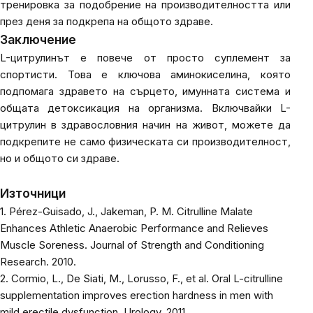
тренировка за подобрение на производителността или
през деня за подкрепа на общото здраве.
Заключение
L-цитрулинът е повече от просто суплемент за
спортисти. Това е ключова аминокиселина, която
подпомага здравето на сърцето, имунната система и
общата детоксикация на организма. Включвайки L-
цитрулин в здравословния начин на живот, можете да
подкрепите не само физическата си производителност,
но и общото си здраве.
Източници
1. Pérez-Guisado, J., Jakeman, P. M. Citrulline Malate
Enhances Athletic Anaerobic Performance and Relieves
Muscle Soreness. Journal of Strength and Conditioning
Research. 2010.
2. Cormio, L., De Siati, M., Lorusso, F., et al. Oral L-citrulline
supplementation improves erection hardness in men with
mild erectile dysfunction. Urology. 2011.