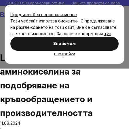
Прескочи
Над 200 000 проверени отзива
Нашите продукти са лаборато
към
Количка
Продължи без персонализиране
съдържанието
Този уебсайт използва бисквитки. С продължаване
на разглеждането на този сайт, Вие се съгласявате
с тяхното използване. За повече информация
тук
.
Блог
L-цитрулин: Ключова аминокиселина за
Sпpиeмaм
подобряване на кръвообращението и производителността
настройки
L-цитрулин: Ключова
аминокиселина за
подобряване на
кръвообращението и
производителността
11.08.2024