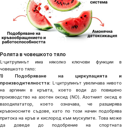
Ролята в човешкото тяло
L-цитрулинът има няколко ключови функции в
човешкото тяло:
1) Подобряване на циркулацията и
производителността:
L-цитрулинът увеличава нивото
на аргинин в кръвта, което води до повишено
производство на азотен оксид (NO). Азотният оксид е
вазодилататор, което означава, че разширява
кръвоносните съдове, като по този начин подобрява
притока на кръв и кислород към мускулите. Това може
да доведе до подобрение на спортната