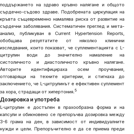
поддържането на здраво кръвно налягане и общото
сърдечно-съдово здраве. Подобрената циркулация на
кръвта същевременно намалява риска от развитие на
сърдечни заболявания. Систематичен преглед и мета-
анализ, публикуван в
Current Hypertension Reports
,
обобщава резултатите от няколко клинични
изследвания, които показват, че суплементацията с L-
цитрулин води до значително намаление на
систоличното и диастоличното кръвно налягане.
Авторите идентифицираха осем проучвания,
отговарящи на техните критерии, и стигнаха до
заключението, че L-цитрулинът е ефективен суплемент
5
за хора, страдащи от хипертония.
Дозировка и употреба
L-цитрулин е достъпен в прахообразна форма и на
капсули и обикновено се препоръчва дозировка между
3-6 грама на ден, в зависимост от индивидуалните
нужди и цели. Препоръчително е да се приема преди