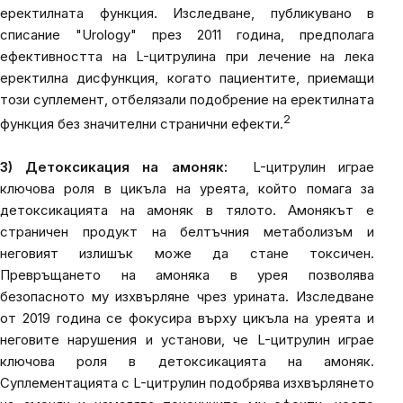
еректилната функция. Изследване, публикувано в
списание "Urology" през 2011 година, предполага
ефективността на L-цитрулина при лечение на лека
еректилна дисфункция, когато пациентите, приемащи
този суплемент, отбелязали подобрение на еректилната
2
функция без значителни странични ефекти
.
3) Детоксикация на амоняк:
L-цитрулин играе
ключова роля в цикъла на уреята, който помага за
детоксикацията на амоняк в тялото. Амонякът е
страничен продукт на белтъчния метаболизъм и
неговият излишък може да стане токсичен.
Превръщането на амоняка в урея позволява
безопасното му изхвърляне чрез урината. Изследване
от 2019 година се фокусира върху цикъла на уреята и
неговите нарушения и установи, че L-цитрулин играе
ключова роля в детоксикацията на амоняк.
Суплементацията с L-цитрулин подобрява изхвърлянето