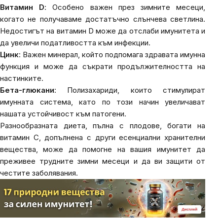
Витамин D
: Особено важен през зимните месеци,
когато не получаваме достатъчно слънчева светлина.
Недостигът на витамин D може да отслаби имунитета и
да увеличи податливостта към инфекции.
Цинк
: Важен минерал, който подпомага здравата имунна
функция и може да съкрати продължителността на
настинките.
Бета-глюкани
: Полизахариди, които стимулират
имунната система, като по този начин увеличават
нашата устойчивост към патогени.
Разнообразната диета, пълна с плодове, богати на
витамин C, допълнена с други есенциални хранителни
вещества, може да помогне на вашия имунитет да
преживее трудните зимни месеци и да ви защити от
честите заболявания.