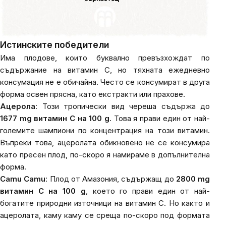
Истинските победители
Има плодове, които буквално превъзхождат по
съдържание на витамин C, но тяхната ежедневно
консумация не е обичайна. Често се консумират в друга
форма освен прясна, като екстракти или прахове.
Ацерола
: Този тропически вид череша съдържа до
1677 mg витамин C на 100 g
. Това я прави един от най-
големите шампиони по концентрация на този витамин.
Въпреки това, ацеролата обикновено не се консумира
като пресен плод, по-скоро я намираме в допълнителна
форма.
Camu Camu
: Плод от Амазония, съдържащ до
2800 mg
витамин C на 100 g
, което го прави един от най-
богатите природни източници на витамин C. Но както и
ацеролата, каму каму се среща по-скоро под формата