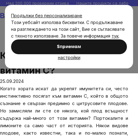
Прескочи
Над 200 000 проверени отзива
Нашите продукти са лаборато
към
Количка
Продължи без персонализиране
съдържанието
Този уебсайт използва бисквитки. С продължаване
на разглеждането на този сайт, Вие се съгласявате
с тяхното използване. За повече информация
тук
.
Блог
Кой плод е шампион на витамин С?
Sпpиeмaм
Кой плод е шампион на
настройки
витамин С?
25.09.2024
Когато хората искат да укрепят имунитета си, често
инстинктивно посягат към витамин C, който в общото
съзнание е свързан предимно с цитрусовите плодове.
Но замисляли ли сте се някога, кой плод всъщност
съдържа най-много от този витамин? Портокалите и
лимоните са само част от историята. Някои видове
плодове, както известни, така и по-малко познати,