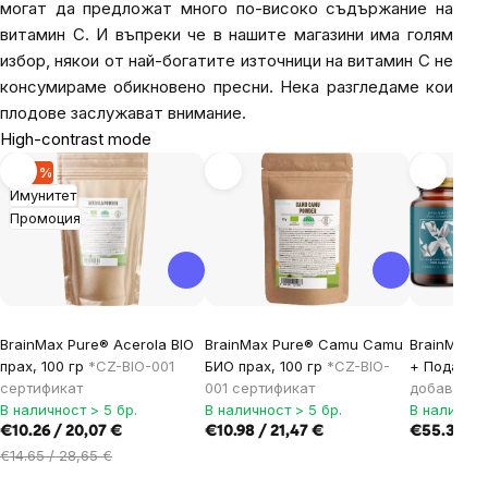
могат да предложат много по-високо съдържание на
витамин C. И въпреки че в нашите магазини има голям
избор, някои от най-богатите източници на витамин C не
консумираме обикновено пресни. Нека разгледаме кои
плодове заслужават внимание.
High-contrast mode
-30 %
Имунитет
Промоция
BrainMax Pure® Acerola BIO
BrainMax Pure® Camu Camu
BrainMax 
прах, 100 гр
*CZ-BIO-001
БИО прах, 100 гр
*CZ-BIO-
+ Подарък
сертификат
001 сертификат
добавка
В наличност > 5 бр.
В наличност > 5 бр.
В наличнос
€10.26 / 20,07 €
€10.98 / 21,47 €
€55.38 / 1
€14.65 / 28,65 €