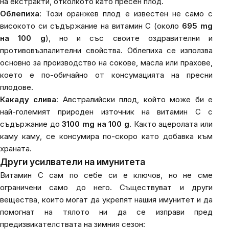
на екстракти, отколкото като пресен плод.
Облепиха
: Този оранжев плод е известен не само с
високото си съдържание на витамин C (около
695 mg
на 100 g
), но и със своите оздравителни и
противовъзпалителни свойства. Облепиха се използва
основно за производство на сокове, масла или прахове,
което е по-обичайно от консумацията на пресни
плодове.
Какаду слива
: Австралийски плод, който може би е
най-големият природен източник на витамин C с
съдържание до
3100 mg на 100 g
. Както ацеролата или
каму каму, се консумира по-скоро като добавка към
храната.
Други усилватели на имунитета
Витамин C
сам по себе си е ключов, но не сме
ограничени само до него. Съществуват и други
вещества, които могат да укрепят нашия имунитет и да
помогнат на тялото ни да се изправи пред
предизвикателствата на зимния сезон: