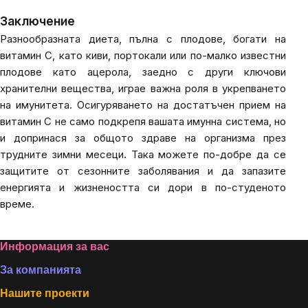
Заключение
Разнообразната диета, пълна с плодове, богати на
витамин C, като киви, портокали или по-малко известни
плодове като ацерола, заедно с други ключови
хранителни вещества, играе важна роля в укрепването
на имунитета. Осигуряването на достатъчен прием на
витамин C не само подкрепя вашата имунна система, но
и допринася за общото здраве на организма през
трудните зимни месеци. Така можете по-добре да се
защитите от сезонните заболявания и да запазите
енергията и жизнеността си дори в по-студеното
време.
Footer
Информация за вас
За компанията
Нашите проекти