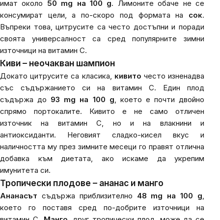
имат около
50 mg на 100 g
. Лимоните обаче не се
консумират цели, а по-скоро под формата на
сок
.
Въпреки това, цитрусите са често достъпни и поради
своята универсалност са сред популярните зимни
източници на витамин C.
Киви – неочакван шампион
Докато цитрусите са класика,
кивито
често изненадва
със съдържанието си на витамин C. Един плод
съдържа до
93 mg на 100 g
, което е почти двойно
спрямо портокалите. Кивито е не само отличен
източник на витамин C, но и на влакнини и
антиоксиданти. Неговият сладко-кисел вкус и
наличността му през зимните месеци го правят отлична
добавка към диетата, ако искаме да укрепим
имунитета си.
Тропически плодове – ананас и манго
Ананасът
съдържа приблизително
48 mg на 100 g
,
което го поставя сред по-добрите източници на
витамин C.
Манго
, друг тропически плод, може да се