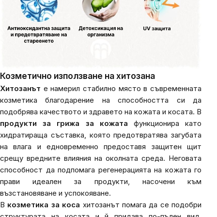
Козметично използване на хитозана
Хитозанът
е намерил стабилно място в съвременната
козметика благодарение на способността си да
подобрява качеството и здравето на кожата и косата. В
продукти за грижа за кожата
функционира като
хидратираща съставка, която предотвратява загубата
на влага и едновременно предоставя защитен щит
срещу вредните влияния на околната среда. Неговата
способност да подпомага регенерацията на кожата го
прави идеален за продукти, насочени към
възстановяване и успокояване.
В
козметика за коса
хитозанът помага да се подобри
структурата на косата и й придава по-пълен вид.