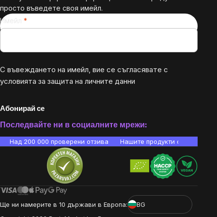
просто въведете своя имейл.
Имейл
С въвеждането на имейл, вие се съгласявате с
условията за защита на личните данни
Абонирай се
Последвайте ни в социалните мрежи:
Над 200 000 проверени отзива
Нашите продукти са лаборато
Ще ни намерите в 10 държави в Европа:
BG