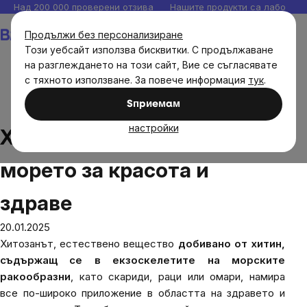
Прескочи
Над 200 000 проверени отзива
Нашите продукти са лаборато
към
Количка
Продължи без персонализиране
съдържанието
Този уебсайт използва бисквитки. С продължаване
на разглеждането на този сайт, Вие се съгласявате
с тяхното използване. За повече информация
тук
.
Блог
Хитозан: Подарък от морето за красота и
Sпpиeмaм
здраве
настройки
Хитозан: Подарък от
морето за красота и
здраве
20.01.2025
Хитозанът, естествено вещество
добивано от хитин,
съдържащ се в екзоскелетите на морските
ракообразни
, като скариди, раци или омари, намира
все по-широко приложение в областта на здравето и