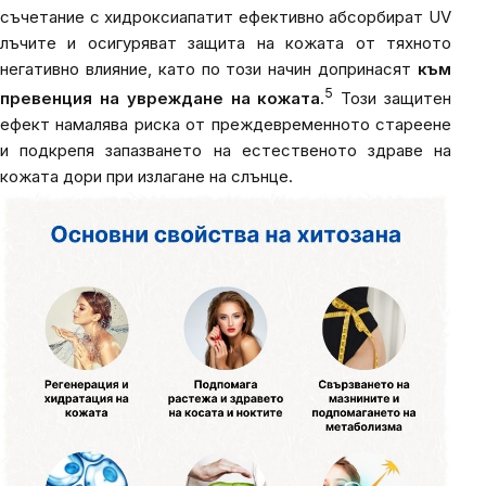
съчетание с хидроксиапатит ефективно абсорбират UV
лъчите и осигуряват защита на кожата от тяхното
негативно влияние, като по този начин допринасят
към
5
превенция на увреждане на кожата
.
Този защитен
ефект намалява риска от преждевременното стареене
и подкрепя запазването на естественото здраве на
кожата дори при излагане на слънце.