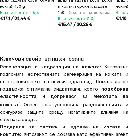
прах (здрава коса, кожа и
прах за здрава коса, кожа
прах (здра
нокти), 150 g
и нокти, горски плодове,
нокти), 2,5
В наличност > 5 бр.
150 г
Хранителна добавка
В наличнос
В наличност > 5 бр.
€17.1 / 33,44 €
€1.18 / 2,3
€15.47 / 30,26 €
Ключови свойства на хитозана
Регенерация и хидратация на кожата:
Хитозанът
подпомага естествената регенерация на кожата и
възстановяването на нейния здрав вид. Помага да се
поддържа оптимална хидратация, което
подобрява
еластичността и допринася за мекотата на
1
кожата
.
Освен това
успокоява раздразненията
и
осигурява защита срещу негативните влияния на
околната среда.
Подкрепа за растеж и здраве на косата и
ноктите:
Хитозанът се доказва като ефективен агент