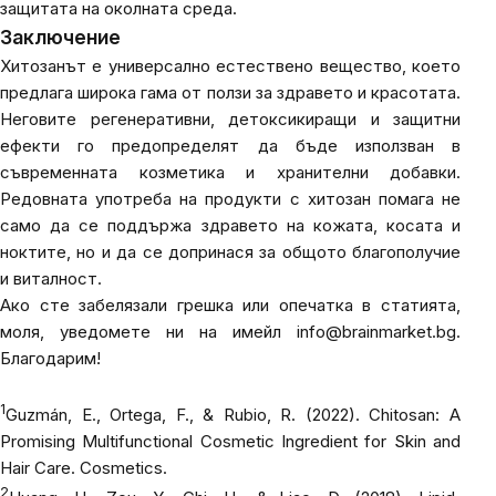
защитата на околната среда.
Заключение
Хитозанът е универсално естествено вещество, което
предлага широка гама от ползи за здравето и красотата.
Неговите регенеративни, детоксикиращи и защитни
ефекти го предопределят да бъде използван в
съвременната козметика и хранителни добавки.
Редовната употреба на продукти с хитозан помага не
само да се поддържа здравето на кожата, косата и
ноктите, но и да се допринася за общото благополучие
и виталност.
Ако сте забелязали грешка или опечатка в статията,
моля, уведомете ни на имейл
info@brainmarket.bg
.
Благодарим!
1
Guzmán, E., Ortega, F., & Rubio, R. (2022). Chitosan: A
Promising Multifunctional Cosmetic Ingredient for Skin and
Hair Care.
Cosmetics
.
2