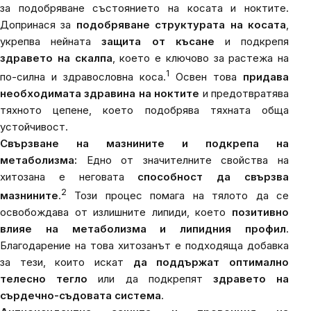
за подобряване състоянието на косата и ноктите.
Допринася за
подобряване структурата на косата
,
укрепва нейната
защита от късане
и подкрепя
здравето на скалпа
, което е ключово за растежа на
1
по-силна и здравословна коса.
Освен това
придава
необходимата здравина на ноктите
и предотвратява
тяхното цепене, което подобрява тяхната обща
устойчивост.
Свързване на мазнините и подкрепа на
метаболизма:
Едно от значителните свойства на
хитозана е неговата
способност да свързва
2
мазнините
.
Този процес помага на тялото да се
освобождава от излишните липиди, което
позитивно
влияе на метаболизма и липидния профил
.
Благодарение на това хитозанът е подходяща добавка
за тези, които искат
да поддържат оптимално
телесно тегло
или да подкрепят
здравето на
сърдечно-съдовата система
.