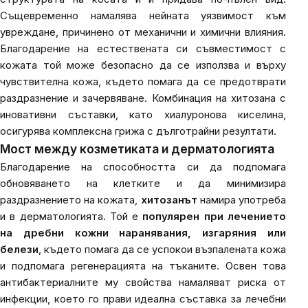
Същевременно намалява нейната уязвимост към
увреждане, причинено от механични и химични влияния.
Благодарение на естествената си съвместимост с
кожата той може безопасно да се използва и върху
чувствителна кожа, където помага да се предотврати
раздразнение и зачервяване. Комбинация на хитозана с
иновативни съставки, като хиалуронова киселина,
осигурява комплексна грижа с дълготрайни резултати.
Мост между козметиката и дерматологията
Благодарение на способността си да подпомага
обновяването на клетките и да минимизира
раздразнението на кожата,
хитозанът
намира употреба
и в дерматологията. Той е
популярен при лечението
на дребни кожни наранявания, изгаряния или
белези
, където помага да се успокои възпалената кожа
и подпомага регенерацията на тъканите. Освен това
антибактериалните му свойства намаляват риска от
инфекции, което го прави идеална съставка за лечебни