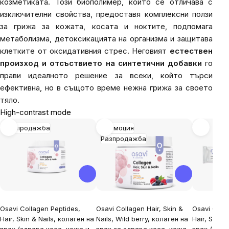
козметиката. Този биополимер, който се отличава с
изключителни свойства, предоставя комплексни ползи
за грижа за кожата, косата и ноктите, подпомага
метаболизма, детоксикацията на организма и защитава
клетките от оксидативния стрес. Неговият
естествен
произход и отсъствието на синтетични добавки
го
прави идеалното решение за всеки, който търси
ефективна, но в същото време нежна грижа за своето
тяло.
High-contrast mode
Разпродажба
Промоция
Разпродажба
Osavi Collagen Peptides,
Osavi Collagen Hair, Skin &
Osavi Colla
Hair, Skin & Nails, колаген на
Nails, Wild berry, колаген на
Hair, Skin 