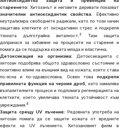
Антиоксидантна защита и превенция на
стареенето:
Хитозанът и неговите деривати показват
значителни антиоксидантни свойства
. Ефективно
неутрализира свободните радикали, като по този начин
защитава клетките от оксидативен стрес и подкрепя
3
тяхната дълготрайна виталност.
Тази защита
допринася за забавяне на процесите на стареене и
помага да се поддържа кожата млада и еластична.
Детоксикация на организма:
Детоксикацията с
хитозан подобрява общото здравословно състояние и
позитивно влияе на външния вид на кожата, която става
по-ясна и по-здравословна. Освен това
подкрепя
правилната функция на черния дроб
, като намалява
възпалителните процеси и подпомага регенерацията на
клетките, което увеличава тяхната устойчивост към
4
увреждания.
Защита срещу UV лъчение:
Редовната употреба на
хитозан помага да се защити кожата от вредните
ефекти на UV лъчението. Хитозановият филм в