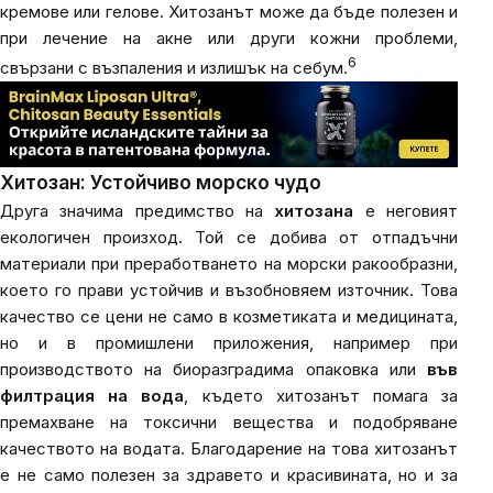
кремове или гелове. Хитозанът може да бъде полезен и
при лечение на акне или други кожни проблеми,
6
свързани с възпаления и излишък на себум.
Хитозан: Устойчиво морско чудо
Друга значима предимство на
хитозана
е неговият
екологичен произход. Той се добива от отпадъчни
материали при преработването на морски ракообразни,
което го прави устойчив и възобновяем източник. Това
качество се цени не само в козметиката и медицината,
но и в промишлени приложения, например при
производството на биоразградима опаковка или
във
филтрация на вода
, където хитозанът помага за
премахване на токсични вещества и подобряване
качеството на водата. Благодарение на това хитозанът
е не само полезен за здравето и красивината, но и за