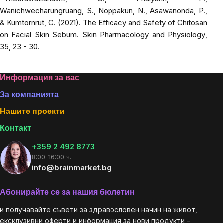
Wanichwecharungruang, S., Noppakun, N., Asawanonda, P.,
& Kumtornrut, C. (2021). The Efficacy and Safety of Chitosan
on Facial Skin Sebum.
Skin Pharmacology and Physiology
,
35, 23 - 30.
Footer
Информация за вас
За компанията
Нашите проекти
Контакт
+359 2 492 8773
8:00-16:00 ч.
info@brainmarket.bg
Абонирайте се за нашия бюлетин
и получавайте съвети за здравословен начин на живот,
ексклузивни оферти и информация за нови продукти –