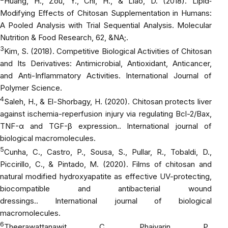
Huang, H., Zou, Y., Chi, H., & Liao, D. (2018). Lipid‐
Modifying Effects of Chitosan Supplementation in Humans:
A Pooled Analysis with Trial Sequential Analysis.
Molecular
Nutrition & Food Research
, 62, &NA;.
3
Kim, S. (2018). Competitive Biological Activities of Chitosan
and Its Derivatives: Antimicrobial, Antioxidant, Anticancer,
and Anti-Inflammatory Activities.
International Journal of
Polymer Science
.
4
Saleh, H., & El-Shorbagy, H. (2020). Chitosan protects liver
against ischemia-reperfusion injury via regulating Bcl-2/Bax,
TNF-α and TGF-β expression..
International journal of
biological macromolecules
.
5
Cunha, C., Castro, P., Sousa, S., Pullar, R., Tobaldi, D.,
Piccirillo, C., & Pintado, M. (2020). Films of chitosan and
natural modified hydroxyapatite as effective UV-protecting,
biocompatible and antibacterial wound
dressings..
International journal of biological
macromolecules
.
6
Theerawattanawit, C., Phaiyarin, P.,