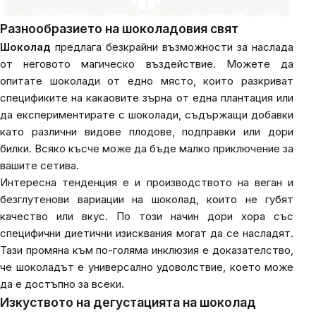
Разнообразието на шоколадовия свят
Шоколад
предлага безкрайни възможности за наслада
от неговото магическо въздействие. Можете да
опитате шоколади от едно място, които разкриват
спецификите на какаовите зърна от една плантация или
да експериментирате с шоколади, съдържащи добавки
като различни видове плодове, подправки или дори
билки. Всяко късче може да бъде малко приключение за
вашите сетива.
Интересна тенденция е и производството на веган и
безглутенови вариации на шоколад, които не губят
качество или вкус. По този начин дори хора със
специфични диетични изисквания могат да се насладят.
Тази промяна към по-голяма инклюзия е доказателство,
че шоколадът е универсално удоволствие, което може
да е достъпно за всеки.
Изкуството на дегустацията на шоколад