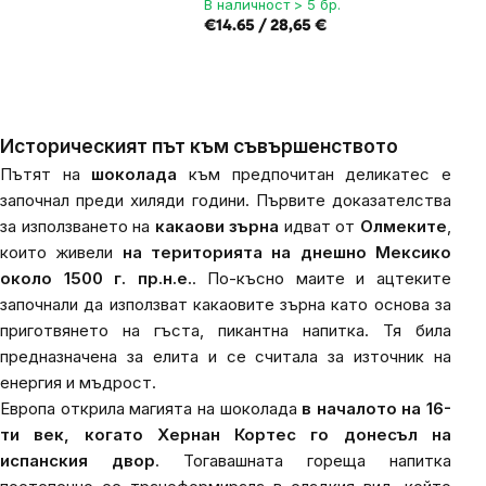
В наличност > 5 бр.
€14.65 / 28,65 €
Историческият път към съвършенството
Пътят на
шоколада
към предпочитан деликатес е
започнал преди хиляди години. Първите доказателства
за използването на
какаови зърна
идват от
Олмеките
,
които живели
на територията на днешно Мексико
около 1500 г. пр.н.е.
. По-късно маите и ацтеките
започнали да използват какаовите зърна като основа за
приготвянето на гъста, пикантна напитка. Тя била
предназначена за елита и се считала за източник на
енергия и мъдрост.
Европа открила магията на шоколада
в началото на 16-
ти век, когато Хернан Кортес го донесъл на
испанския двор
. Тогавашната гореща напитка