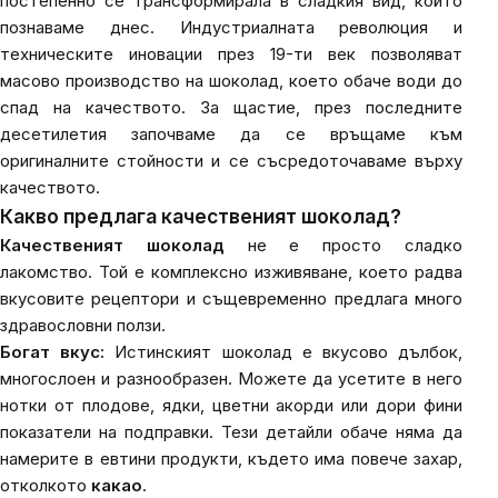
постепенно се трансформирала в сладкия вид, който
познаваме днес. Индустриалната революция и
техническите иновации през 19-ти век позволяват
масово производство на шоколад, което обаче води до
спад на качеството. За щастие, през последните
десетилетия започваме да се връщаме към
оригиналните стойности и се съсредоточаваме върху
качеството.
Какво предлага качественият шоколад?
Качественият шоколад
не е просто сладко
лакомство. Той е комплексно изживяване, което радва
вкусовите рецептори и същевременно предлага много
здравословни ползи.
Богат вкус:
Истинският шоколад е вкусово дълбок,
многослоен и разнообразен. Можете да усетите в него
нотки от плодове, ядки, цветни акорди или дори фини
показатели на подправки. Тези детайли обаче няма да
намерите в евтини продукти, където има повече захар,
отколкото
какао
.