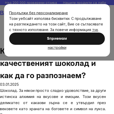
Прескочи
Над 200 000 проверени отзива
Нашите продукти са лаборато
към
Количка
Продължи без персонализиране
съдържанието
Този уебсайт използва бисквитки. С продължаване
на разглеждането на този сайт, Вие се съгласявате
с тяхното използване. За повече информация
тук
.
Блог
Какво предлага качественият шоколад и как да
Sпpиeмaм
го разпознаем?
настройки
Какво предлага
качественият шоколад и
как да го разпознаем?
03.01.2025
Шоколад. За някои просто сладко удоволствие, за други
истинска алхимия на вкусове и емоции. Този вкусен
деликатес от какаови зърна се е утвърдил през
вековете като храната на боговете и символ на лукса.