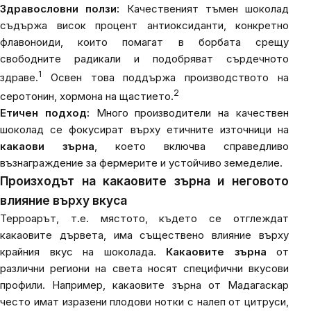
Здравословни ползи:
Качественият тъмен шоколад
съдържа висок процент антиоксиданти, конкретно
флавоноиди, които помагат в борбата срещу
свободните радикали и подобряват сърдечното
1
здраве.
Освен това поддържа производството на
2
серотонин, хормона на щастието.
Етичен подход:
Много производители на качествен
шоколад се фокусират върху етичните източници на
какаови зърна
, което включва справедливо
възнаграждение за фермерите и устойчиво земеделие.
Произходът на какаовите зърна и неговото
влияние върху вкуса
Терроарът, т.е. мястото, където се отглеждат
какаовите дървета, има съществено влияние върху
крайния вкус на шоколада.
Какаовите зърна
от
различни региони на света носят специфични вкусови
профили. Например, какаовите зърна от Мадагаскар
често имат изразени плодови нотки с налеп от цитруси,