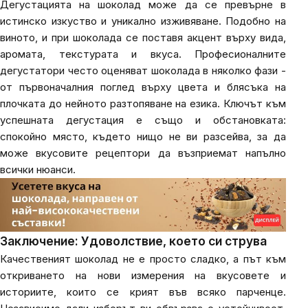
Дегустацията на шоколад може да се превърне в
истинско изкуство и уникално изживяване. Подобно на
виното, и при шоколада се поставя акцент върху вида,
аромата, текстурата и вкуса. Професионалните
дегустатори често оценяват шоколада в няколко фази -
от първоначалния поглед върху цвета и блясъка на
плочката до нейното разтопяване на езика. Ключът към
успешната дегустация е също и обстановката:
спокойно място, където нищо не ви разсейва, за да
може вкусовите рецептори да възприемат напълно
всички нюанси.
Заключение: Удоволствие, което си струва
Качественият шоколад не е просто сладко, а път към
откриването на нови измерения на вкусовете и
историите, които се крият във всяко парченце.