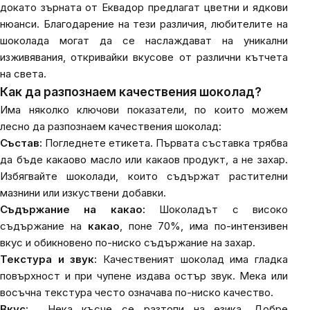
докато зърната от Еквадор предлагат цветни и ядкови
нюанси. Благодарение на тези различия, любителите на
шоколада могат да се наслаждават на уникални
изживявания, откривайки вкусове от различни кътчета
на света.
Как да разпознаем качествения шоколад?
Има няколко ключови показатели, по които можем
лесно да разпознаем качествения шоколад:
Състав:
Погледнете етикета. Първата съставка трябва
да бъде какаово масло или какаов продукт, а не захар.
Избягвайте шоколади, които съдържат растителни
мазнини или изкуствени добавки.
Съдържание на какао:
Шоколадът с високо
съдържание на
какао
, поне 70%, има по-интензивен
вкус и обикновено по-ниско съдържание на захар.
Текстура и звук:
Качественият шоколад има гладка
повърхност и при чупене издава остър звук. Мека или
восъчна текстура често означава по-ниско качество.
Вкус:
Нека късче се разтопи на езика. Добре