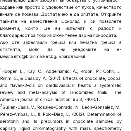
Независимо дали изборът ви обвързва с устойчивост,
здраве или просто с удоволствие от лукса, качеството
винаги се познава. Достатъчно е да опитате. Открийте
тайните на качествения шоколад и си позволете
моменти, които ще ви изпълнят с радост и
благодарност за този изключителен дар на природата.
Ако сте забелязали грешка или печатна грешка в
статията, моля да ни уведомите на е-
мейла
info@brainmarket.bg
. Благодарим!
1
Hooper, L., Kay, C., Abdelhamid, A., Kroon, P., Cohn, J.,
Rimm, E., & Cassidy, A. (2012). Effects of chocolate, cocoa,
and flavan-3-ols on cardiovascular health: a systematic
review and meta-analysis of randomized trials..
The
American journal of clinical nutrition
, 95 3, 740-51 .
2
Guillén-Casla, V., Rosales-Conrado, N., León-González, M.,
Pérez-Arribas, L., & Polo-Díez, L. (2012). Determination of
serotonin and its precursors in chocolate samples by
capillary liquid chromatography with mass spectrometry