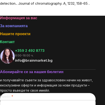
detection..
Journal of chromatography. A
, 1232, 158-65 .
Footer
Информация за вас
За компанията
Нашите проекти
Контакт
+359 2 492 8773
8:00-16:00 ч.
info@brainmarket.bg
Абонирайте се за нашия бюлетин
и получавайте съвети за здравословен начин на живот,
ексклузивни оферти и информация за нови продукти –
просто въведете своя имейл.
Имейл