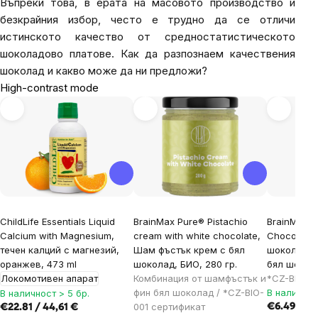
Въпреки това, в ерата на масовото производство и
безкрайния избор, често е трудно да се отличи
истинското качество от средностатистическото
шоколадово платове. Как да разпознаем качествения
шоколад и какво може да ни предложи?
High-contrast mode
ChildLife Essentials Liquid
BrainMax Pure® Pistachio
BrainMax P
Calcium with Magnesium,
cream with white chocolate,
Chocolate w
течен калций с магнезий,
Шам фъстък крем с бял
шоколадов
оранжев, 473 ml
шоколад, БИО, 280 гр.
бял шокола
Локомотивен апарат
Комбинация от шамфъстък и
*CZ-BIO-0
фин бял шоколад / *CZ-BIO-
В наличнос
В наличност > 5 бр.
001 сертификат
€6.49 / 12
€22.81 / 44,61 €