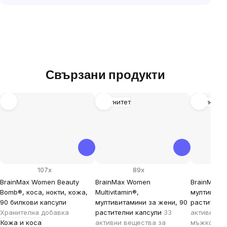
Свързани продукти
Имунитет
Имунитет
107x
89x
BrainMax Women Beauty
BrainMax Women
BrainMax M
Bomb®, коса, нокти, кожа,
Multivitamin®,
мултивита
90 билкови капсули
мултивитамини за жени, 90
растителн
Хранителна добавка
растителни капсули
33
активни съ
Кожа и коса
активни вещества за
мъжкото з