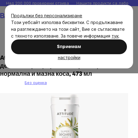
Прескочи
Над 200 000 проверени отзива
Нашите продукти са лаборато
към
Количка
Продължи без персонализиране
съдържанието
Този уебсайт използва бисквитки. С продължаване
на разглеждането на този сайт, Вие се съгласявате
с тяхното използване. За повече информация
тук
.
Естествена козметика
Грижа за косата
Sпpиeмaм
настройки
Attitude - Натурален шампоан с
детоксикиращ ефект - озаряващ за
нормална и мазна коса, 473 мл
Без оценка
The
average
product
rating
is
0,0
out
of
5