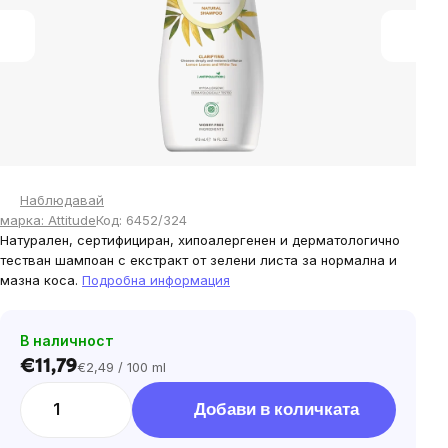
stars.
Наблюдавай
марка:
Attitude
Код:
6452/324
Натурален, сертифициран, хипоалергенен и дерматологично
тестван шампоан с екстракт от зелени листа за нормална и
мазна коса.
Подробна информация
В наличност
€11,79
€2,49 / 100 ml
Цена
за
Добави в количката
мярка: