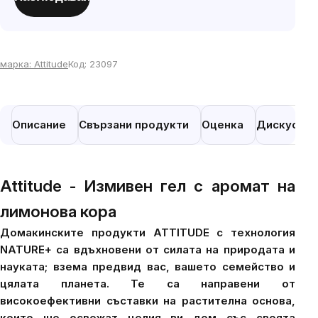
мярка:
марка:
Attitude
Код:
23097
Описание
Свързани продукти
Оценка
Дискусия
Attitude - Измивен гел с аромат на
лимонова кора
Домакинските продукти ATTITUDE с технология
NATURE+ са вдъхновени от силата на природата и
науката; взема предвид вас, вашето семейство и
цялата планета. Те са направени от
високоефективни съставки на растителна основа,
които ще освежат целия ви дом със своята