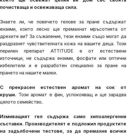
почистваща и освежаваща сила.
Знаете ли, че повечето гелове за пране съдържат
ензими, които лесно ще премахнат мръсотията от
дрехите ви? За съжаление, тези ензими също могат да
раздразнят чувствителната кожа на вашите деца. Този
перилен препарат ATTITUDE е от естествени
източници, не съдържа ензими, фосфати или оптични
избелители и е разработен специално за пране на
прането на нашите малки.
С прекрасен естествен аромат на сок от
круши.
Този аромат е фин, успокояващ и ще зарадва
цялото семейство.
Измиващият гел съдържа само хипоалергенни
съставки. Производителят е подложил продуктите
на задълбочени тестове, за да премахне всички