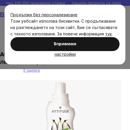
Прескочи
Над 200 000 проверени отзива
Нашите продукти са лаборато
към
Количка
Продължи без персонализиране
съдържанието
Този уебсайт използва бисквитки. С продължаване
на разглеждането на този сайт, Вие се съгласявате
с тяхното използване. За повече информация
тук
.
Естествена козметика
Дрогерия
Sпpиeмaм
настройки
Attitude - Измивен гел с аромат на
лимонова кора, 1050 мл
0 оценка