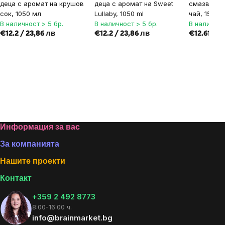
деца с аромат на крушов
деца с аромат на Sweet
смазване 
сок, 1050 мл
Lullaby, 1050 ml
чай, 150 м
В наличност > 5 бр.
В наличност > 5 бр.
В наличнос
€12.2 / 23,86 лв
€12.2 / 23,86 лв
€12.61 / 2
Footer
Информация за вас
За компанията
Нашите проекти
Контакт
+359 2 492 8773
8:00-16:00 ч.
info@brainmarket.bg