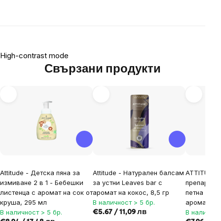
High-contrast mode
Свързани продукти
Attitude - Детска пяна за
Attitude - Натурален балсам
ATTITUDE 
измиване 2 в 1 - Бебешки
за устни Leaves bar с
препарат 
листенца с аромат на сок от
аромат на кокос, 8,5 гр
петна от д
круша, 295 мл
В наличност > 5 бр.
аромат, 8
В наличност > 5 бр.
В наличнос
€5.67 / 11,09 лв