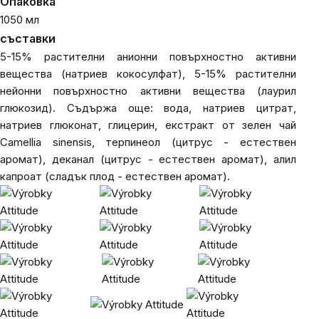
Опаковка
1050 мл
съставки
5-15% растителни анионни повърхностно активни
вещества (натриев кокосулфат), 5-15% растителни
нейонни повърхностно активни вещества (лаурил
глюкозид). Съдържа още: вода, натриев цитрат,
натриев глюконат, глицерин, екстракт от зелен чай
Camellia sinensis, терпинеол (цитрус - естествен
аромат), деканал (цитрус - естествен аромат), алил
капроат (сладък плод - естествен аромат).