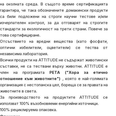
на околната среда. В същото време сертификацията
гарантира, че така обозначените домакински продукти
са били подложени на строги научни тестове и/или
изчерпателен контрол, за да отговарят на строгите
стандарти за екологичност на трети страни. Повече за
това
сертифициране.
Отсъствието на вредни вещества (като фосфати,
оптични избелители, оцветители) се тества от
независима лаборатория.
Всички продукти на ATTITUDE не съдържат животински
съставки, не са тествани върху животни.
ATTITUDE е
член на
програмата
PETA ("Хора за етично
отношение към животните")
, която е най-голямата
организация с нестопанска цел, бореща се за правата на
животните в света.
За производството на продуктите ATTITUDE се
използват 100% възобновяеми енергийни източници.
100% рециклируема опаковка.