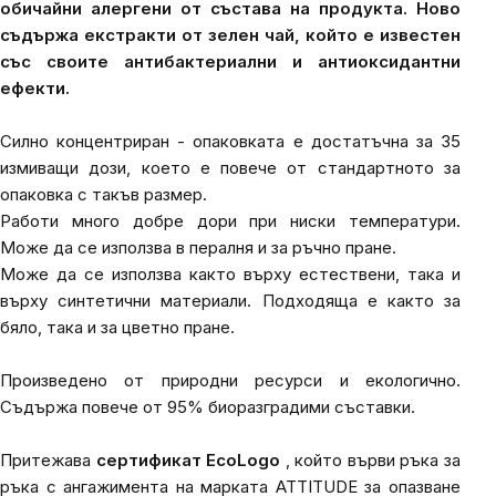
обичайни алергени от състава на продукта. Ново
съдържа екстракти от зелен чай, който е известен
със своите антибактериални и антиоксидантни
ефекти.
Силно концентриран - опаковката е достатъчна за 35
измиващи дози, което е повече от стандартното за
опаковка с такъв размер.
Работи много добре дори при ниски температури.
Може да се използва в пералня и за ръчно пране.
Може да се използва както върху естествени, така и
върху синтетични материали. Подходяща е както за
бяло, така и за цветно пране.
Произведено от природни ресурси и екологично.
Съдържа повече от 95% биоразградими съставки.
Притежава
сертификат EcoLogo
, който върви ръка за
ръка с ангажимента на марката ATTITUDE за опазване