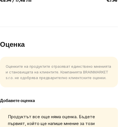
€8.94 / 17,48 лв
€7.96 / 15
Оценка
Оценките на продуктите отразяват единствено мненията
и становищата на клиентите. Компанията BRAINMARKET
s.r.o. не одобрява предварително клиентските оценки.
Добавете оценка
Продуктът все още няма оценка. Бъдете
първият, който ще напише мнение за този