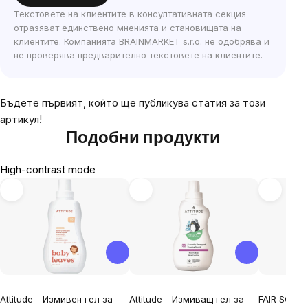
Текстовете на клиентите в консултативната секция
отразяват единствено мненията и становищата на
клиентите. Компанията BRAINMARKET s.r.o. не одобрява и
не проверява предварително текстовете на клиентите.
Бъдете първият, който ще публикува статия за този
артикул!
Подобни продукти
High-contrast mode
Attitude - Измивен гел за
Attitude - Измиващ гел за
FAIR SQUAR