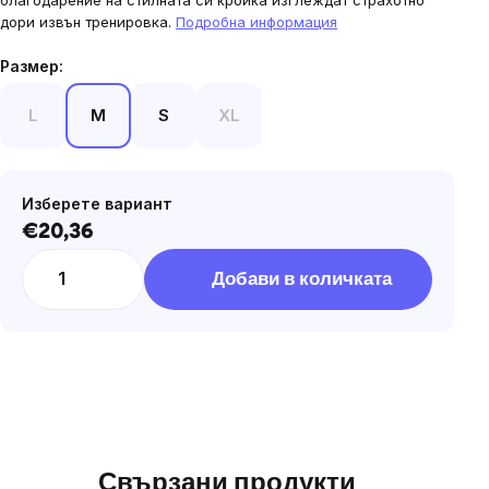
благодарение на стилната си кройка изглеждат страхотно
stars.
дори извън тренировка.
Подробна информация
Размер:
L
M
S
XL
Изберете вариант
€20,36
Цена
за
Добави в количката
мярка:
Свързани продукти