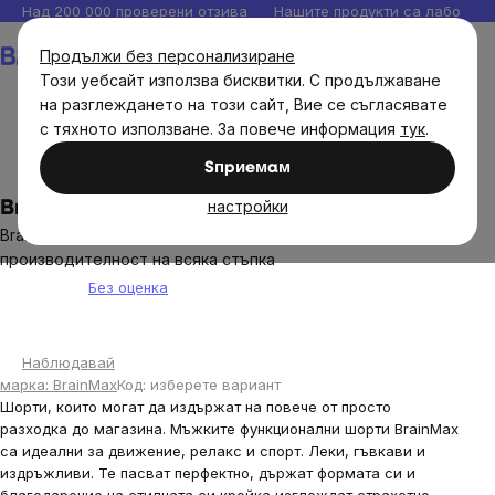
Прескочи
Над 200 000 проверени отзива
Нашите продукти са лаборато
към
Количка
Продължи без персонализиране
съдържанието
Този уебсайт използва бисквитки. С продължаване
на разглеждането на този сайт, Вие се съгласявате
с тяхното използване. За повече информация
тук
.
Brainmax
Sпpиeмaм
настройки
Brain мъжки спортни шорти, черен
BrainMax мъжки функционални шорти – комфорт и
производителност на всяка стъпка
Без оценка
The
average
product
Наблюдавай
rating
марка:
BrainMax
Код:
изберете вариант
is
Шорти, които могат да издържат на повече от просто
0,0
разходка до магазина. Мъжките функционални шорти BrainMax
out
са идеални за движение, релакс и спорт. Леки, гъвкави и
of
издръжливи. Те пасват перфектно, държат формата си и
5