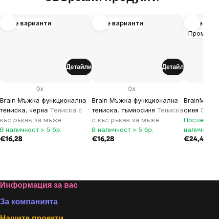
Още варианти
Още варианти
Още вар
Промоци
Детайли
Детайл
0x
0x
Brain Мъжка функционална
Brain Мъжка функционална
BrainMax у
тениска, черна
Тениска с
тениска, тъмносиня
Тениска
синя
Синя 
къс ръкав за мъже
с къс ръкав за мъже
Последни 
В наличност > 5 бр.
В наличност > 5 бр.
наличност
€16,28
€16,28
€24,44
Footer
Информация за вас
За компанията