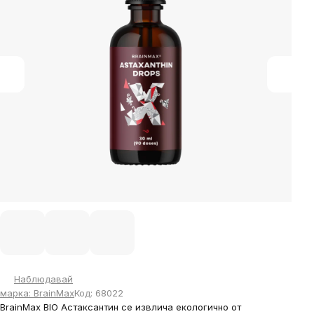
5
stars.
Наблюдавай
марка:
BrainMax
Код:
68022
BrainMax BIO Астаксантин се извлича екологично от