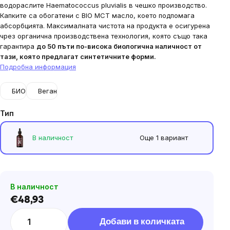
водораслите Haematococcus pluvialis в чешко производство.
Капките са обогатени с BIO MCT масло, което подпомага
абсорбцията. Максималната чистота на продукта е осигурена
чрез органична производствена технология, която също така
гарантира
до 50 пъти по-висока биологична наличност от
тази, която предлагат синтетичните форми.
Подробна информация
БИО
Веган
Тип
В наличност
Още 1 вариант
В наличност
€48,93
Цена
за
Добави в количката
мярка: