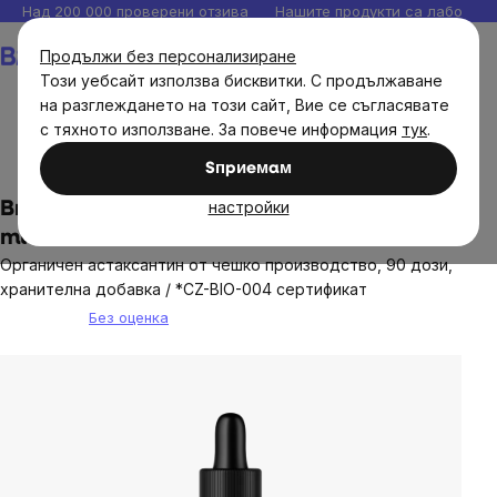
Прескочи
Над 200 000 проверени отзива
Нашите продукти са лаборато
към
Количка
Продължи без персонализиране
съдържанието
Този уебсайт използва бисквитки. С продължаване
на разглеждането на този сайт, Вие се съгласявате
с тяхното използване. За повече информация
тук
.
Brainmax
Brainmax хранителни добавки
Sпpиeмaм
настройки
BrainMax Astaxanthin drops BIO, 8 mg, 30
ml
Органичен астаксантин от чешко производство, 90 дози,
хранителна добавка / *CZ-BIO-004 сертификат
Без оценка
The
average
product
rating
is
0,0
out
of