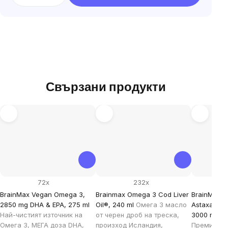
Свързани продукти
72x
232x
BrainMax Vegan Omega 3,
Brainmax Omega 3 Cod Liver
BrainMax Fi
2850 mg DHA & EPA, 275 ml
Oil®, 240 ml
Омега 3 масло
Astaxanthi
Най-чистият източник на
от черен дроб на треска,
3000 mg DH
Омега 3, МЕГА доза DHA,
произход Исландия,
Премиум р