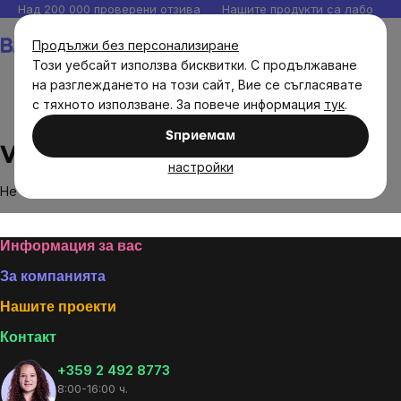
Прескочи
Над 200 000 проверени отзива
Нашите продукти са лаборато
към
Количка
Продължи без персонализиране
съдържанието
Този уебсайт използва бисквитки. С продължаване
на разглеждането на този сайт, Вие се съгласявате
с тяхното използване. За повече информация
тук
.
Brands
Vincentka
Sпpиeмaм
Vincentka
настройки
Не са намерени стоки на марката
Vincentka
...
Footer
Информация за вас
За компанията
Нашите проекти
Контакт
+359 2 492 8773
8:00-16:00 ч.