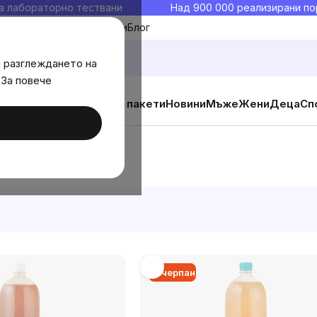
а лабораторно тествани
Над 900 000 реализирани по
Моите любими
Блог
а разглеждането на
 За повече
ични добавки
Изгодни пакети
Новини
Мъже
Жени
Деца
Сп
Изчерпан