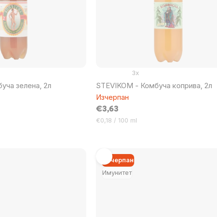
3x
уча зелена, 2л
STEVIKOM - Комбуча коприва, 2л
Изчерпан
€3,63
Цена
€0,18 / 100 ml
за
мярка:
Изчерпан
Имунитет