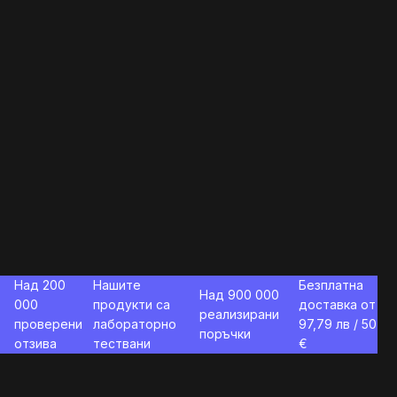
Над 200
Нашите
Безплатна
Над 900 000
000
продукти са
доставка от
реализирани
проверени
лабораторно
97,79
лв / 50
поръчки
отзива
тествани
€