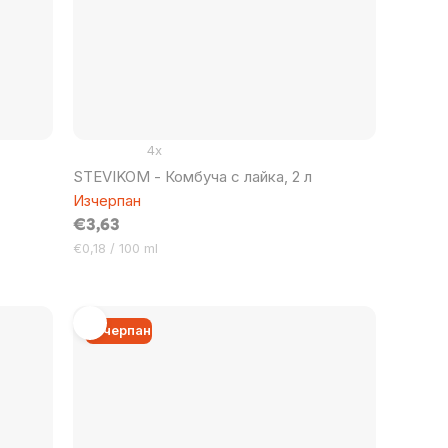
4x
STEVIKOM - Комбуча с лайка, 2 л
Изчерпан
€3,63
Цена
€0,18 / 100 ml
за
мярка:
Изчерпан