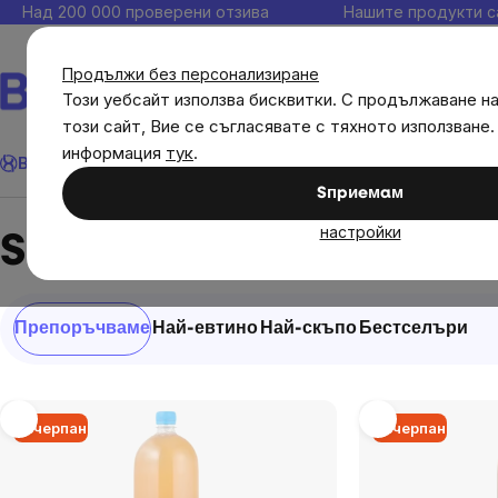
Прескочи
Над 200 000 проверени отзива
Нашите продукти с
към
съдържанието
Продължи без персонализиране
Този уебсайт използва бисквитки. С продължаване н
този сайт, Вие се съгласявате с тяхното използване.
Търсене
информация
тук
.
Brainmax
Имунитет
Акции
💪 WomenPower
Цели
Диет
Sпpиeмaм
Brands
Stevikom
настройки
Stevikom
Сортиране
Препоръчваме
Най-евтино
Най-скъпо
Бестселъри
на
продукти
List
Изчерпан
Изчерпан
of