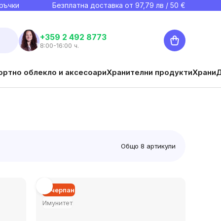
ръчки
Безплатна доставка от
97,79
лв / 50 €
Количка
+359 2 492 8773
8:00-16:00 ч.
ортно облекло и аксесоари
Хранителни продукти
Храни
Общо
8
артикули
Изчерпан
Имунитет