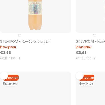
products
3x
1x
STEVIKOM - Комбуча глог, 2л
STEVIKOM - Комб
Изчерпан
Изчерпан
€3,63
€3,63
Цена
Цена
€0,18 / 100 ml
€0,18 / 100 ml
за
за
мярка:
мярка:
Изчерпан
Изчерпан
Имунитет
Имунитет