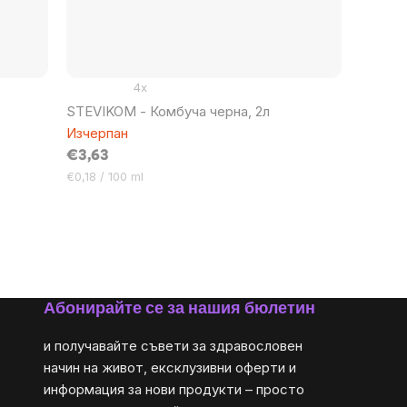
4x
STEVIKOM - Комбуча черна, 2л
Изчерпан
€3,63
Цена
€0,18 / 100 ml
за
мярка:
Абонирайте се за нашия бюлетин
и получавайте съвети за здравословен
начин на живот, ексклузивни оферти и
информация за нови продукти – просто