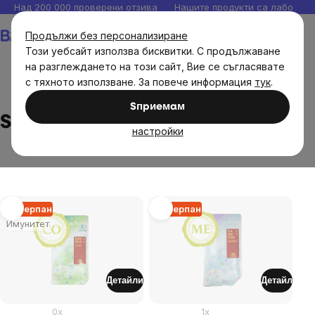
Прескочи
Над 200 000 проверени отзива
Нашите продукти са лаборато
към
Количка
Продължи без персонализиране
съдържанието
Този уебсайт използва бисквитки. С продължаване
на разглеждането на този сайт, Вие се съгласявате
с тяхното използване. За повече информация
тук
.
Brands
Spolek milců čaje s.r.o.
Sпpиeмaм
Spolek milců čaje s.r.o.
настройки
List
Изчерпан
Изчерпан
Имунитет
of
products
Детайли
Детайл
0x
1x