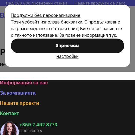
Прескочи
Над 200 000 проверени отзива
Нашите продукти са лаборато
към
Количка
Продължи без персонализиране
съдържанието
Този уебсайт използва бисквитки. С продължаване
на разглеждането на този сайт, Вие се съгласявате
с тяхното използване. За повече информация
тук
.
Brands
Pumpkin Organics
Sпpиeмaм
Pumpkin Organics
настройки
Не са намерени стоки на марката
Pumpkin Organics
...
Footer
Информация за вас
За компанията
Нашите проекти
Контакт
+359 2 492 8773
8:00-16:00 ч.