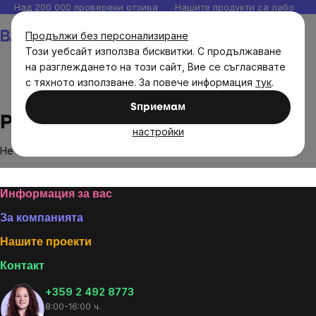
Прескочи
Над 200 000 проверени отзива
Нашите продукти са лаборато
към
Количка
Продължи без персонализиране
съдържанието
Този уебсайт използва бисквитки. С продължаване
на разглеждането на този сайт, Вие се съгласявате
с тяхното използване. За повече информация
тук
.
Brands
Performance training
Sпpиeмaм
Performance training
настройки
Не са намерени стоки на марката
Performance training
...
Footer
Информация за вас
За компанията
Нашите проекти
Контакт
+359 2 492 8773
8:00-16:00 ч.