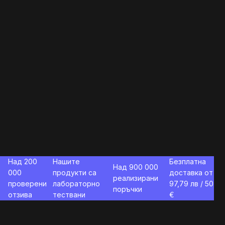
Над 200
Нашите
Безплатна
Над 900 000
000
продукти са
доставка от
реализирани
проверени
лабораторно
97,79
лв / 50
поръчки
отзива
тествани
€