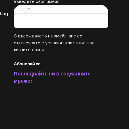
въведете своя имейл.
Имейл
t.bg
С въвеждането на имейл, вие се
съгласявате с
условията за защита на
личните данни
Абонирай се
Последвайте ни в социалните
мрежи: