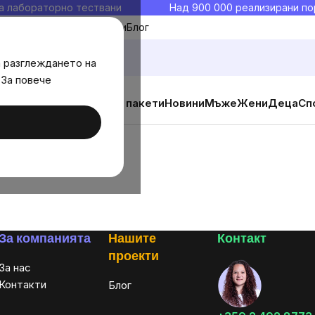
а лабораторно тествани
Над 900 000 реализирани по
Моите любими
Блог
а разглеждането на
 За повече
ични добавки
Изгодни пакети
Новини
Мъже
Жени
Деца
Сп
За компанията
Нашите
Контакт
проекти
За нас
Контакти
Блог