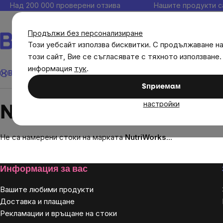
Прескочи
Над 200 000 проверени отзива
Нашите продукти с
към
съдържанието
Продължи без персонализиране
Този уебсайт използва бисквитки. С продължаване н
този сайт, Вие се съгласявате с тяхното използване.
Търсене
информация
тук
.
Brainmax
Имунитет
Акции
💪 WomenPower
Цели
Диет
Sпpиeмaм
Brands
NutriWorks
настройки
NutriWorks
Не са намерени стоки на марката
NutriWorks
...
Footer
Информация за вас
Вашите любими продукти
Доставка и плащане
Рекламации и връщане на стоки