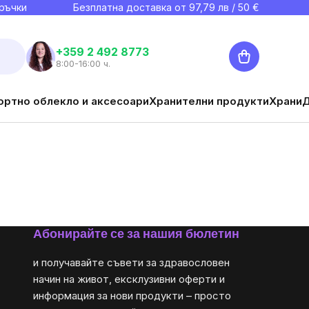
ръчки
Безплатна доставка от
97,79
лв / 50 €
Количка
+359 2 492 8773
8:00-16:00 ч.
ортно облекло и аксесоари
Хранителни продукти
Храни
Абонирайте се за нашия бюлетин
и получавайте съвети за здравословен
начин на живот, ексклузивни оферти и
информация за нови продукти – просто