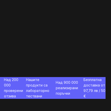
Над 200
Нашите
Безплатна
Над 900 000
000
продукти са
доставка от
реализирани
проверени
лабораторно
97,79
лв / 50
поръчки
отзива
тествани
€