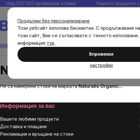
Прескочи
Над 200 000 проверени отзива
Нашите продукти с
към
съдържанието
Продължи без персонализиране
Този уебсайт използва бисквитки. С продължаване н
този сайт, Вие се съгласявате с тяхното използване.
Търсене
информация
тук
.
Brainmax
Имунитет
Акции
💪 WomenPower
Цели
Диет
Sпpиeмaм
Brands
Naturalis Organic
настройки
Naturalis Organic
Не са намерени стоки на марката
Naturalis Organic
...
Footer
Информация за вас
Вашите любими продукти
Доставка и плащане
Рекламации и връщане на стоки