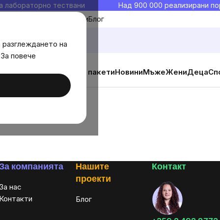
а лабораторно тествани
Над 900 000 реализирани по
Моите любими
Блог
а разглеждането на
 За повече
ични добавки
Изгодни пакети
Новини
Мъже
Жени
Деца
Сп
За компанията
Нашите
Контакт
проекти
За нас
Контакти
Блог