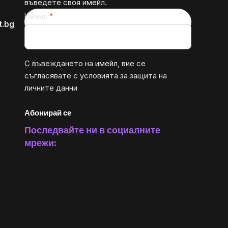
въведете своя имейл.
Имейл
t.bg
С въвеждането на имейл, вие се
съгласявате с
условията за защита на
личните данни
Абонирай се
Последвайте ни в социалните
мрежи: