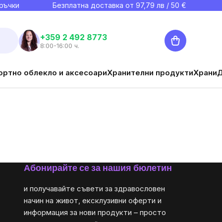
ръчки
Безплатна доставка от
97,79
лв / 50 €
Количка
+359 2 492 8773
8:00-16:00 ч.
ортно облекло и аксесоари
Хранителни продукти
Храни
Абонирайте се за нашия бюлетин
и получавайте съвети за здравословен
начин на живот, ексклузивни оферти и
информация за нови продукти – просто