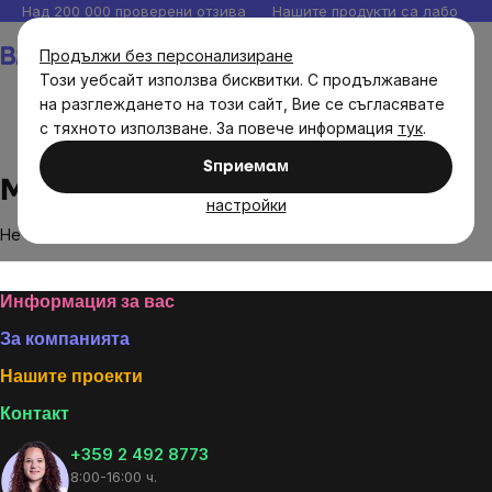
Прескочи
Над 200 000 проверени отзива
Нашите продукти са лаборато
към
Количка
Продължи без персонализиране
съдържанието
Този уебсайт използва бисквитки. С продължаване
на разглеждането на този сайт, Вие се съгласявате
с тяхното използване. За повече информация
тук
.
Brands
Michele Castellani
Sпpиeмaм
Michele Castellani
настройки
Не са намерени стоки на марката
Michele Castellani
...
Footer
Информация за вас
За компанията
Нашите проекти
Контакт
+359 2 492 8773
8:00-16:00 ч.