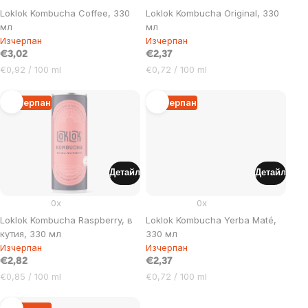
Loklok Kombucha Coffee, 330
Loklok Kombucha Original, 330
мл
мл
Изчерпан
Изчерпан
€3,02
€2,37
Цена
Цена
€0,92 / 100 ml
€0,72 / 100 ml
за
за
мярка:
мярка:
Изчерпан
Изчерпан
Детайл
Детайл
0x
0x
Loklok Kombucha Raspberry, в
Loklok Kombucha Yerba Maté,
кутия, 330 мл
330 мл
Изчерпан
Изчерпан
€2,82
€2,37
Цена
Цена
€0,85 / 100 ml
€0,72 / 100 ml
за
за
мярка:
мярка: