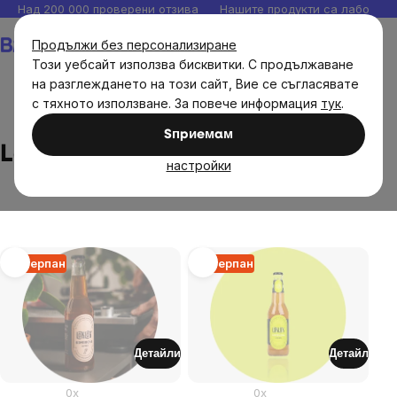
Прескочи
Над 200 000 проверени отзива
Нашите продукти са лаборато
към
Количка
Продължи без персонализиране
съдържанието
Този уебсайт използва бисквитки. С продължаване
на разглеждането на този сайт, Вие се съгласявате
с тяхното използване. За повече информация
тук
.
Brands
Loklok
Sпpиeмaм
Loklok
настройки
List
Изчерпан
Изчерпан
of
products
Детайли
Детайл
0x
0x