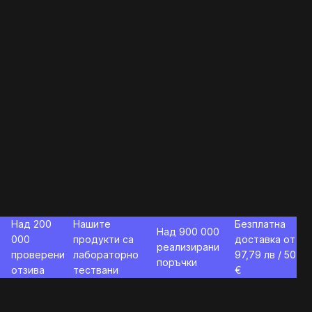
Над 200
Нашите
Безплатна
Над 900 000
000
продукти са
доставка от
реализирани
проверени
лабораторно
97,79
лв / 50
поръчки
отзива
тествани
€