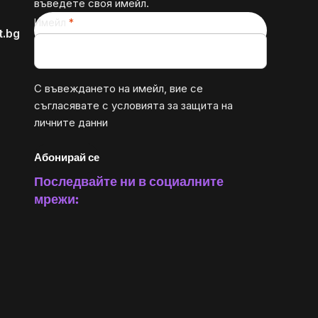
въведете своя имейл.
Имейл
t.bg
С въвеждането на имейл, вие се
съгласявате с
условията за защита на
личните данни
Абонирай се
Последвайте ни в социалните
мрежи: