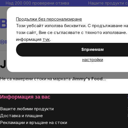
Прескочи
Над 200 000 проверени отзива
Нашите продукти с
към
съдържанието
Продължи без персонализиране
Този уебсайт използва бисквитки. С продължаване н
този сайт, Вие се съгласявате с тяхното използване.
Търсене
информация
тук
.
Brainmax
Имунитет
Акции
💪 WomenPower
Цели
Диет
Sпpиeмaм
Brands
Jimmy's Food
настройки
Jimmy's Food
Не са намерени стоки на марката
Jimmy's Food
...
Footer
Информация за вас
Вашите любими продукти
Доставка и плащане
Рекламации и връщане на стоки