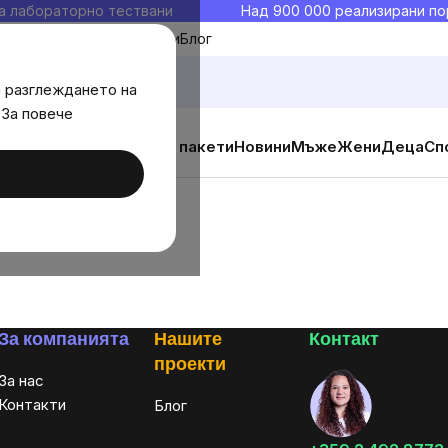
а лабораторно тествани
Над 900 000 реализирани по
Моите любими
Блог
а разглеждането на
 За повече
ични добавки
Изгодни пакети
Новини
Мъже
Жени
Деца
Сп
За компанията
Нашите
Контакт
проекти
За нас
Контакти
Блог