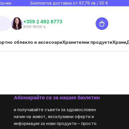
ръчки
Безплатна доставка от
97,79
лв / 50 €
Количка
+359 2 492 8773
8:00-16:00 ч.
ортно облекло и аксесоари
Хранителни продукти
Храни
Абонирайте се за нашия бюлетин
и получавайте съвети за здравословен
начин на живот, ексклузивни оферти и
информация за нови продукти – просто