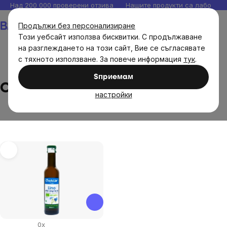
Прескочи
Над 200 000 проверени отзива
Нашите продукти са лаборато
към
Количка
Продължи без персонализиране
съдържанието
Този уебсайт използва бисквитки. С продължаване
на разглеждането на този сайт, Вие се съгласявате
с тяхното използване. За повече информация
тук
.
Brands
Crudolio
Sпpиeмaм
Crudolio
настройки
List
of
products
0x