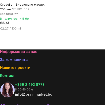
Crudolio - Био ленено масло,
250 мл
*IT-BIO-009
сертификат
В наличност > 5 бр.
€5,67
Цена
€2,27 / 100 ml
за
мярка:
Listing
controls
Footer
Информация за вас
За компанията
Нашите проекти
Контакт
+359 2 492 8773
8:00-16:00 ч.
info@brainmarket.bg