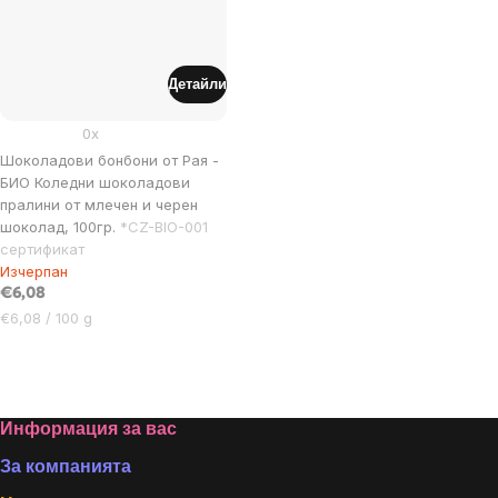
Детайли
0x
Шоколадови бонбони от Рая -
БИО Коледни шоколадови
пралини от млечен и черен
шоколад, 100гр.
*CZ-BIO-001
сертификат
Изчерпан
€6,08
Цена
€6,08 / 100 g
за
мярка:
Listing
controls
Footer
Информация за вас
За компанията