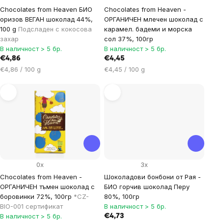
Chocolates from Heaven БИО
Chocolates from Heaven -
оризов ВЕГАН шоколад 44%,
ОРГАНИЧЕН млечен шоколад с
100 g
Подсладен с кокосова
карамел. бадеми и морска
захар
сол 37%, 100гр
В наличност > 5 бр.
В наличност > 5 бр.
€4,86
€4,45
Цена
Цена
€4,86 / 100 g
€4,45 / 100 g
за
за
мярка:
мярка:
0x
3x
Chocolates from Heaven -
Шоколадови бонбони от Рая -
ОРГАНИЧЕН тъмен шоколад с
БИО горчив шоколад Перу
боровинки 72%, 100гр
*CZ-
80%, 100гр
BIO-001 сертификат
В наличност > 5 бр.
В наличност > 5 бр.
€4,73