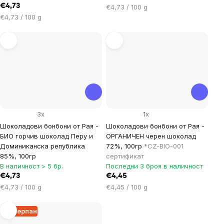
€4,73
Цена
€4,73 / 100 g
Цена
за
€4,73 / 100 g
за
мярка:
мярка:
3x
1x
Шоколадови бонбони от Рая -
Шоколадови бонбони от Рая -
БИО горчив шоколад Перу и
ОРГАНИЧЕН черен шоколад
Доминиканска република
72%, 100гр
*CZ-BIO-001
85%, 100гр
сертификат
В наличност > 5 бр.
Последни 3 броя в наличност
€4,73
€4,45
Цена
Цена
€4,73 / 100 g
€4,45 / 100 g
за
за
мярка:
мярка:
Изчерпан