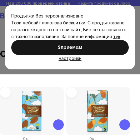
Прескочи
Над 200 000 проверени отзива
Нашите продукти са лаборато
към
Количка
Продължи без персонализиране
съдържанието
Този уебсайт използва бисквитки. С продължаване
на разглеждането на този сайт, Вие се съгласявате
с тяхното използване. За повече информация
тук
.
Brands
Chocolates from Heaven
Sпpиeмaм
Chocolates from Heaven
настройки
List
of
products
0x
0x