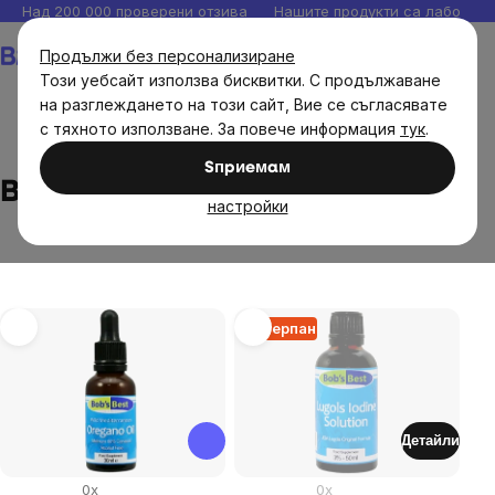
Прескочи
Над 200 000 проверени отзива
Нашите продукти са лаборато
към
Количка
Продължи без персонализиране
съдържанието
Този уебсайт използва бисквитки. С продължаване
на разглеждането на този сайт, Вие се съгласявате
с тяхното използване. За повече информация
тук
.
Brands
Bob's Best
Sпpиeмaм
Bob's Best
настройки
List
Изчерпан
of
products
Детайли
0x
0x