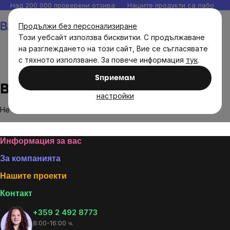
Прескочи
Над 200 000 проверени отзива
Нашите продукти са лаборато
към
Количка
Продължи без персонализиране
съдържанието
Този уебсайт използва бисквитки. С продължаване
на разглеждането на този сайт, Вие се съгласявате
с тяхното използване. За повече информация
тук
.
Brands
Bisou
Sпpиeмaм
Bisou
настройки
Не са намерени стоки на марката
Bisou
...
Footer
Информация за вас
За компанията
Нашите проекти
Контакт
+359 2 492 8773
8:00-16:00 ч.