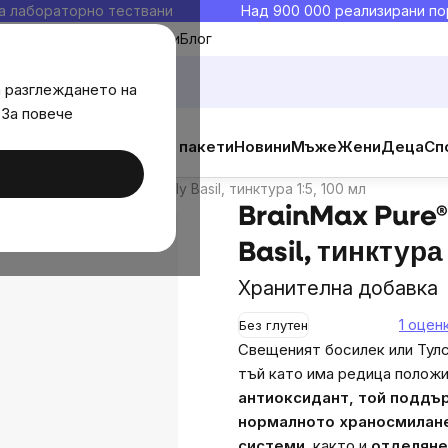
а лабораторно тествани
Над 900 000 реализирани по
Моите любими
Блог
а разглеждането на
 За повече
ура 1:5, 100 мл
ични добавки
Изгодни пакети
Новини
Мъже
Жени
Деца
Сп
ка
Дискусия
Подобни продукти
re® Свещен босилек, Holy Basil, тинктура 1:5, 100 мл
BrainMax Pure®
Basil, тинктура 
Хранителна добавка
1 оцен
Без глутен
Свещеният босилек или Тулс
тъй като има редица положи
антиоксидант, той поддъ
нормалното храносмилане
системи
, както и
отделяне