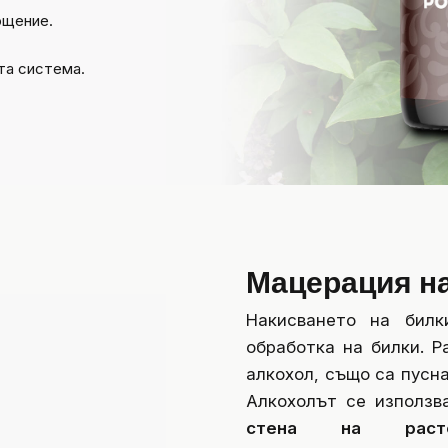
ощение.
та система.
Мацерация н
Накисването на бил
обработка на билки. Р
алкохол, също са пусн
Алкохолът се използв
стена на расте