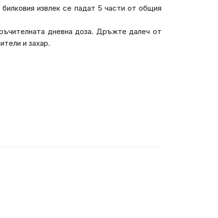
т билковия извлек се падат 5 части от общия
оръчителната дневна доза. Дръжте далеч от
ители и захар.