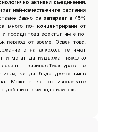
биологично активни съединения
.
ират
най-качествените
растения
стване бавно се
запарват в 45%
 са много по-
концентрирани
от
 и поради това ефектът им е по-
ък период от време. Освен това,
ържанието на алкохол, те имат
ст
и могат да издържат няколко
аняват правилно.
Тинктурата е
утилки, за да бъде
достатъчно
на
. Можете да го използвате
го добавите към вода или сок.