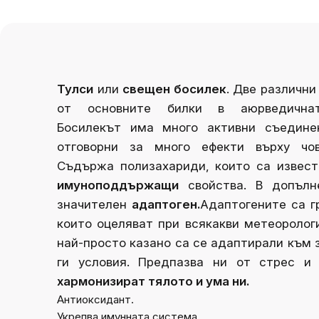
Тулси
или
свещен босилек
. Две различни
от основните билки в аюрведичнат
Босилекът има много активни съедине
отговорни за много ефекти върху чов
Съдържа полизахариди, които са извест
имуноподдържащи
свойства. В допълн
значителен
адаптоген.
Адаптогените са г
които оцеляват при всякакви метеоролог
най-просто казано са се адаптирали към
ги условия. Предпазва ни от стрес и
хармонизират тялото и ума ни.
Антиоксидант.
Укрепва имунната система.