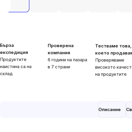
Бърза
Проверена
Тестваме това,
експедиция
компания
което продава
Продуктите
6 години на пазара
Проверяваме
наистина са на
в 7 страни
високото качест
склад
на продуктите
Описание
Св