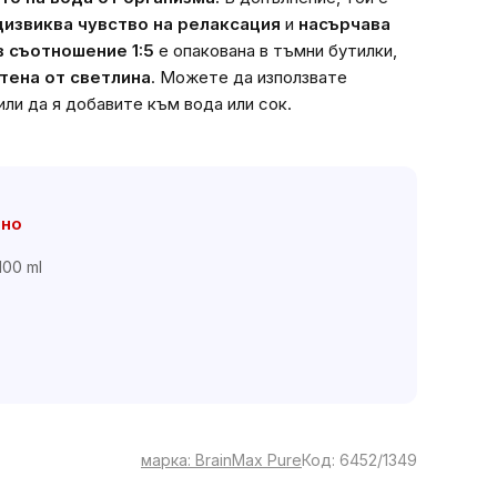
извиква чувство на релаксация
и
насърчава
в съотношение 1:5
е опакована в тъмни бутилки,
тена от светлина
. Можете да използвате
ли да я добавите към вода или сок.
чно
100 ml
марка:
BrainMax Pure
Код:
6452/1349