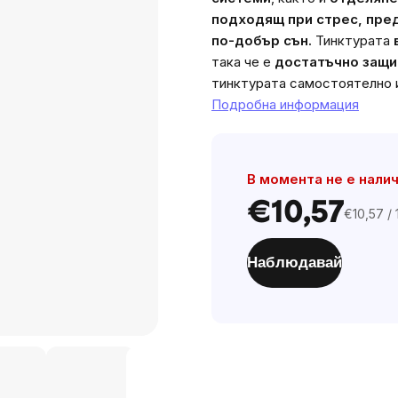
подходящ при стрес, пред
по-добър сън.
Тинктурата
така че е
достатъчно защи
тинктурата самостоятелно и
Подробна информация
В момента не е нали
€10,57
€10,57 / 
Цена
за
мярка:
Наблюдавай