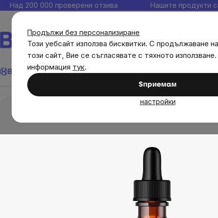
Прескочи
Над 200 000 проверени отзива
Нашите продукти с
към
съдържанието
Продължи без персонализиране
Този уебсайт използва бисквитки. С продължаване н
този сайт, Вие се съгласявате с тяхното използване.
BrainMax Pure® Свещен босилек, Holy Basil, тинкт
Търсене
информация
тук
.
Brainmax
Имунитет
Акции
💪 WomenPower
Цели
Диет
Преглед
Описание
Свързани продукти
Оцен
Sпpиeмaм
Диетични добавки
Тинктура
BrainMax Pu
настройки