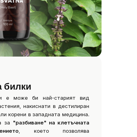
а билки
ки е може би най-старият вид
астения, накиснати в дестилиран
али корени в западната медицина.
а за
"разбиване" на клетъчната
нието
, което позволява