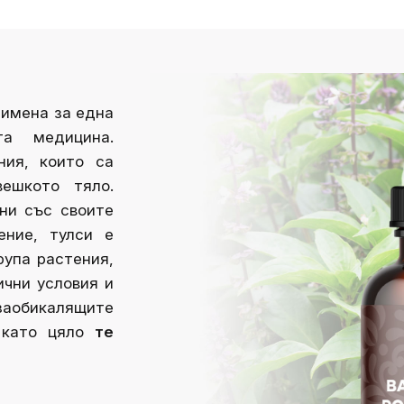
 имена за една
а медицина.
ния, които са
ешкото тяло.
ни със своите
ение, тулси е
рупа растения,
ични условия и
 заобикалящите
 като цяло
те