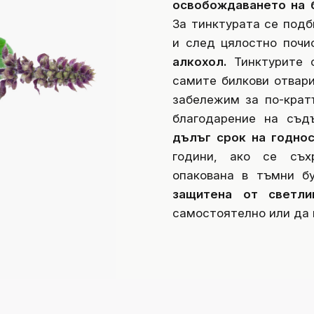
освобождаването на 
За тинктурата се подб
и след цялостно почи
алкохол.
Тинктурите
самите билкови отвари
забележим за по-крат
благодарение на съд
дълъг срок на годно
години, ако се съхр
опакована в тъмни б
защитена от светли
самостоятелно или да 