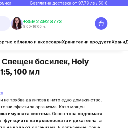
ръчки
Безплатна доставка от
97,79
лв / 50 €
Количка
+359 2 492 8773
8:00-16:00 ч.
€10,57
ортно облекло и аксесоари
Хранителни продукти
Храни
Наблюдавай
Цена за мярка:
€10,57 / 100 ml
 Свещен босилек, Holy
1:5, 100 мл
ка
и не трябва да липсва в нито едно домакинство,
телни ефекти за организма. Като мощен
ржа имунната система.
Освен
това подпомага
, функциите на кръвоносната
и
дихателната
то на вода от организма.
В допълнение, той е