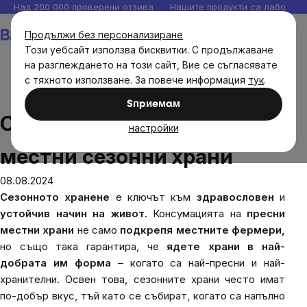
Прескочи
Над 200 000 проверени отзива
Нашите продукти са лаборато
към
Количка
Продължи без персонализиране
съдържанието
Този уебсайт използва бисквитки. С продължаване
на разглеждането на този сайт, Вие се съгласявате
с тяхното използване. За повече информация
тук
.
Блог
Съвети за най-добрите местни сезонни храни
Sпpиeмaм
Съвети за най-добрите
настройки
местни сезонни храни
08.08.2024
Сезонното хранене
е ключът към
здравословен
и
устойчив начин на живот.
Консумацията на
пресни
местни храни
не само
подкрепя местните фермери,
но също така гарантира, че
ядете храни в най-
добрата им форма
– когато са най-пресни и най-
хранителни. Освен това, сезонните храни често имат
по-добър вкус, тъй като се събират, когато са напълно