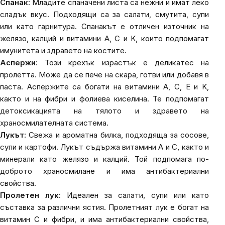
Спанак
: Младите спаначени листа са нежни и имат леко
сладък вкус. Подходящи са за салати, смутита, супи
или като гарнитура. Спанакът е отличен източник на
желязо, калций и витамини A, C и K, които подпомагат
имунитета и здравето на костите.
Аспержи
: Този крехък израстък е деликатес на
пролетта. Може да се пече на скара, готви или добавя в
паста. Аспержите са богати на витамини A, C, E и K,
както и на фибри и фолиева киселина. Те подпомагат
детоксикацията на тялото и здравето на
храносмилателната система.
Лукът
: Свежа и ароматна билка, подходяща за сосове,
супи и картофи. Лукът съдържа витамини A и C, както и
минерали като желязо и калций. Той подпомага по-
доброто храносмилане и има антибактериални
свойства.
Пролетен лук
: Идеален за салати, супи или като
съставка за различни ястия. Пролетният лук е богат на
витамин C и фибри, и има антибактериални свойства,