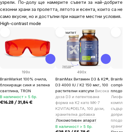
узрели. По-долу ще намерите съвети за най-добрите
сезонни храни за пролетта, лятото и есента, които са не
само вкусни, но и достъпни при нашите местни условия.
High-contrast mode
Имунитет
199x
490x
BrainMarket 100% очила,
BrainMax Витамин D3 & K2®,
BrainMax Gr
блокиращи синя и зелена
D3 4000 IU / K2 150 мкг, 100
complex, п
светлина, TRON
растителни капсули
Висока
плодовитос
В наличност > 5 бр.
доза D3 и патентована
Лиофилизи
форма на K2 като MK-7
комплекс 
€16.28 / 31,84 €
K2VITAL®DELTA, 100 дози,
съдържани
хранителна добавка
допринася
Локомотивен апарат
плодовитос
хранителн
В наличност > 5 бр.