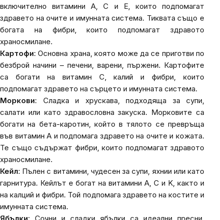
включително витамини A, C и E, които подпомагат
здравето на очите и имунната система. Тиквата също е
богата на фибри, които подпомагат здравото
храносмилане.
Картофи
: Основна храна, която може да се приготви по
безброй начини – печени, варени, пържени. Картофите
са богати на витамин C, калий и фибри, които
подпомагат здравето на сърцето и имунната система.
Моркови
: Сладкa и хрускавa, подходящa за супи,
салати или като здравословна закуска. Морковите са
богати на бета-каротин, който в тялото се превръща
във витамин A и подпомага здравето на очите и кожата.
Те също съдържат фибри, които подпомагат здравото
храносмилане.
Кейл
: Пълен с витамини, чудесен за супи, яхнии или като
гарнитура. Кейлът е богат на витамини A, C и K, както и
на калций и фибри. Той подпомага здравето на костите и
имунната система.
Ябълки
: Сочни и сладки ябълки са идеални пресни,