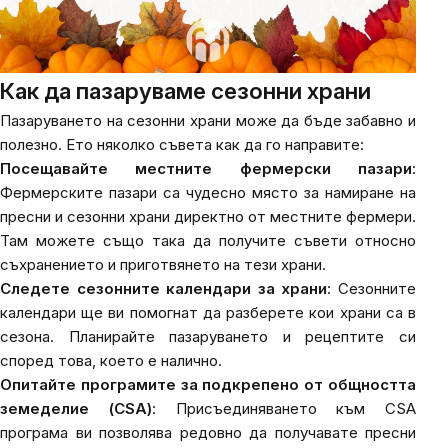
Как да пазаруваме сезонни храни
Пазаруването на сезонни храни може да бъде забавно и
полезно. Ето няколко съвета как да го направите:
Посещавайте местните фермерски пазари
:
Фермерските пазари са чудесно място за намиране на
пресни и сезонни храни директно от местните фермери.
Там можете също така да получите съвети относно
съхранението и приготвянето на тези храни.
Следете сезонните календари за храни
: Сезонните
календари ще ви помогнат да разберете кои храни са в
сезона. Планирайте пазаруването и рецептите си
според това, което е налично.
Опитайте програмите за подкрепено от общността
земеделие (CSA)
: Присъединяването към CSA
програма ви позволява редовно да получавате пресни