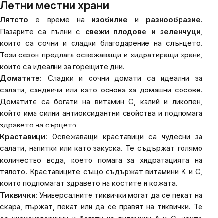
Летни местни храни
Лятото
е време на
изобилие
и
разнообразие.
Пазарите са пълни с
свежи плодове и зеленчуци
,
които са сочни и сладки благодарение на слънцето.
Този сезон предлага освежаващи и хидратиращи храни,
които са идеални за горещите дни.
Доматите
: Сладки и сочни домати са идеални за
салати, сандвичи или като основа за домашни сосове.
Доматите са богати на витамин C, калий и ликопен,
който има силни антиоксидантни свойства и подпомага
здравето на сърцето.
Краставици
: Освежаващи краставици са чудесни за
салати, напитки или като закуска. Те съдържат голямо
количество вода, което помага за хидратацията на
тялото. Краставиците също съдържат витамини K и C,
които подпомагат здравето на костите и кожата.
Тиквички
: Универсалните тиквички могат да се пекат на
скара, пържат, пекат или да се правят на тиквички. Те