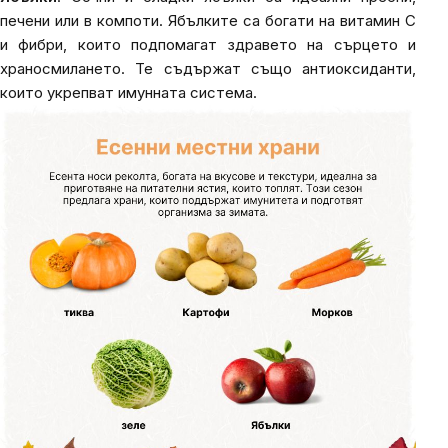
печени или в компоти. Ябълките са богати на витамин C
и фибри, които подпомагат здравето на сърцето и
храносмилането. Те съдържат също антиоксиданти,
които укрепват имунната система.