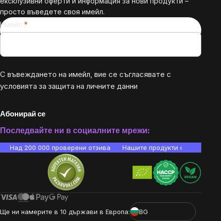
ексклузивни оферти и информация за нови продукти –
просто въведете своя имейл.
Имейл
С въвеждането на имейл, вие се съгласявате с
условията за защита на личните данни
Абонирай се
Последвайте ни в социалните мрежи:
Над 200 000 проверени отзива
Нашите продукти са лаборато
Ще ни намерите в 10 държави в Европа:
BG