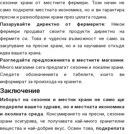
сезонни храни от местните фермери. Този начин не
само подкрепя местната икономика, но и ви гарантира
пресни и разнообразни храни през цялата година.
Пазарувайте директно от фермерите
: Някои
фермери продават своите продукти директно на
фермите си. Това е чудесна възможност не само за
закупуване на пресни храни, но и за научаване откъде
идва вашата храна.
Разгледайте предложенията в местните магазини
:
Много магазини сега предлагат сезонни и локални храни.
Следете обозначенията и табелите, които ви
информират за произхода на храните.
Заключение
Изборът на сезонни и местни храни не само ще
подкрепи вашето здраве, но и местната икономика
и околната среда.
Консумирането на пресни, сезонни
храни осигурява, че получавате най-много хранителни
вещества и най-добрия вкус. Освен това,
подкрепата