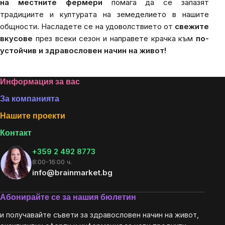
на местните фермери
помага да се запазят
традициите и културата на земеделието в нашите
общности. Насладете се на удоволствието от
свежите
вкусове
през всеки сезон и направете крачка към
по-
устойчив и здравословен начин на живот!
Footer
Информация за вас
За компанията
Нашите проекти
Контакт
+359 2 492 8773
8:00-16:00 ч.
info@brainmarket.bg
Абонирайте се за нашия бюлетин
и получавайте съвети за здравословен начин на живот,