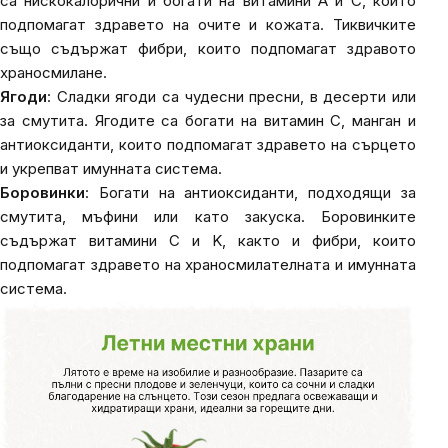
са нискокалорични и богати на витамини A и C, които
подпомагат здравето на очите и кожата. Тиквичките
също съдържат фибри, които подпомагат здравото
храносмилане.
Ягоди
: Сладки ягоди са чудесни пресни, в десерти или
за смутита. Ягодите са богати на витамин C, манган и
антиоксиданти, които подпомагат здравето на сърцето
и укрепват имунната система.
Боровинки
: Богати на антиоксиданти, подходящи за
смутита, мъфини или като закуска. Боровинките
съдържат витамини C и K, както и фибри, които
подпомагат здравето на храносмилателната и имунната
система.