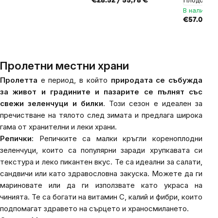
Плодовито
€28.52 / 55,78 €
В наличнос
€57.09 / 1
Пролетни местни храни
Пролетта
е период, в който
природата се събужда
за живот и градините и пазарите се пълнят със
свежи зеленчуци и билки
. Този сезон е идеален за
пречистване на тялото след зимата и предлага широка
гама от хранителни и леки храни.
Репички
: Репичките са малки кръгли кореноплодни
зеленчуци, които са популярни заради хрупкавата си
текстура и леко пикантен вкус. Те са идеални за салати,
сандвичи или като здравословна закуска. Можете да ги
мариновате или да ги използвате като украса на
чинията. Те са богати на витамин С, калий и фибри, които
подпомагат здравето на сърцето и храносмилането.