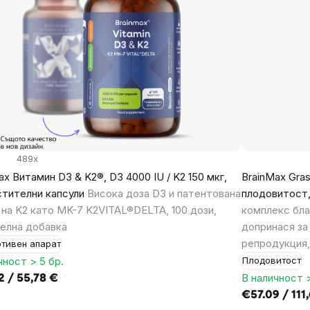
489x
ax Витамин D3 & K2®, D3 4000 IU / K2 150 мкг,
BrainMax Gras
стителни капсули
Висока доза D3 и патентована
плодовитост,
на K2 като MK-7 K2VITAL®DELTA, 100 дози,
комплекс бла
елна добавка
допринася за
репродукция,
тивен апарат
чност > 5 бр.
Плодовитост
В наличност >
2 / 55,78 €
€57.09 / 111