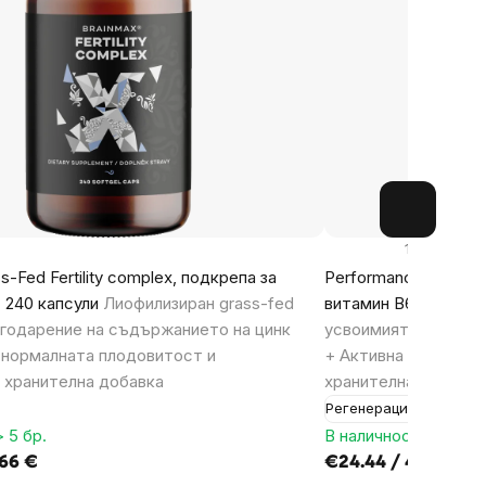
1148x
s-Fed Fertility complex, подкрепа за
Performance Magnes
 240 капсули
Лиофилизиран grass-fed
витамин B6 P5P, 100
годарение на съдържанието на цинк
усвоимият магнези
 нормалната плодовитост и
+ Активна форма на
 хранителна добавка
хранителна добавка
Регенерация
 5 бр.
В наличност > 5 бр.
,66 €
€24.44 / 47,80 €