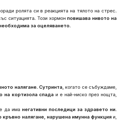
оради ролята си в реакцията на тялото на стрес.
 със ситуацията. Този хормон
повишава нивото на
необходима за оцеляването
.
вното налягане
.
Сутринта,
когато се събуждаме,
о на кортизола спада
и е най-ниско през нощта,
же да има
негативни последици за здравето ни
.
о кръвно налягане, нарушена имунна функция
и,