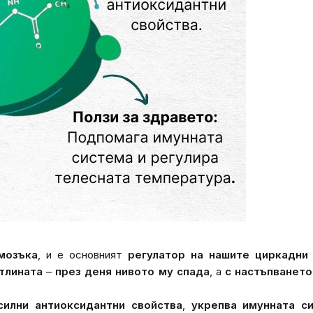
мозъка
, и е основният
регулатор на нашите циркадни
тлината
–
през деня нивото му спада
, а
с настъпването
силни антиоксидантни свойства
,
укрепва имунната с