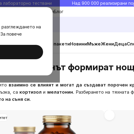
а лабораторно тествани
Над 900 000 реализирани по
Моите любими
Блог
а разглеждането на
 За повече
ични добавки
Изгодни пакети
Новини
Мъже
Жени
Деца
Сп
нинът формират нощта ни
 и мелатонинът формират нощ
оито
взаимно се влияят и могат да създават порочен к
ръзка, са
кортизол
и
мелатонин
. Разбирането на тяхната 
о на съня си
.
итет