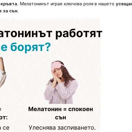
 кръвта
. Мелатонинът играе ключова роля в нашето
усещан
е за сън
.