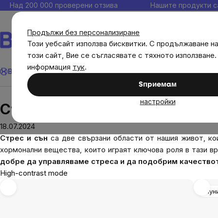
Прескочи
Над 200 000 проверени отзива
Нашите продукти с
към
съдържанието
Продължи без персонализиране
Този уебсайт използва бисквитки. С продължаване н
този сайт, Вие се съгласявате с тяхното използване.
Търсене
информация
тук
.
Brainmax
Имунитет
Акции
💪 WomenPower
Цели
Диет
Sпpиeмaм
Блог
Стрес и сън: Как кортизолът и мелато
настройки
Стрес и сън: Как кортизолът
18.07.2024
Стрес и сън
са две свързани области от нашия живот, к
хормонални вещества, които играят ключова роля в тази в
добре да управляваме стреса и да подобрим качествот
High-contrast mode
Имун