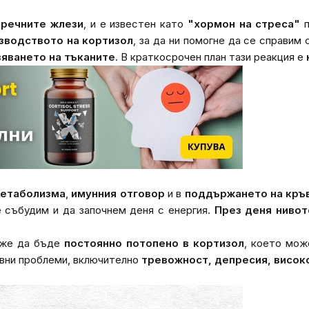
речните жлези
, и е известен като
"хормон на стреса"
п
изводството на кортизол
, за да ни помогне да се справим
вяването на тъканите
. В краткосрочен план тази реакция е
метаболизма
,
имунния отговор
и в
поддържането на кръ
е събудим и да започнем деня с енергия.
През деня нивот
оже да бъде
постоянно потопено в кортизол
, което мо
овни проблеми, включително
тревожност, депресия, висок