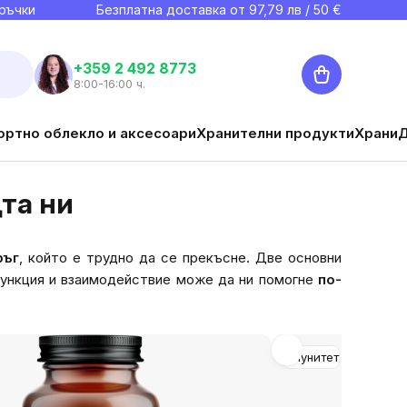
ръчки
Безплатна доставка от
97,79
лв / 50 €
Количка
+359 2 492 8773
8:00-16:00 ч.
ортно облекло и аксесоари
Хранителни продукти
Храни
та ни
ръг
, който е трудно да се прекъсне. Две основни
функция и взаимодействие може да ни помогне
по-
Имунитет