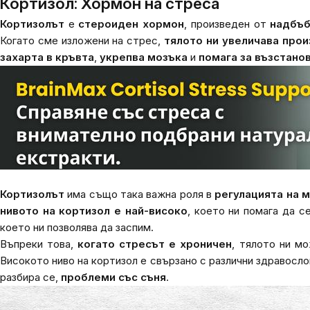
Кортизол: Хормон на стреса
Кортизолът
е
стероиден хормон
, произведен от
надбъб
Когато сме изложени на стрес,
тялото ни увеличава про
захарта в кръвта
,
укрепва мозъка
и
помага за възстано
Кортизолът
има също така важна роля в
регулацията на 
нивото на кортизол е най-високо
, което ни помага да с
което ни позволява да заспим.
Въпреки това,
когато стресът е хроничен
, тялото ни м
Високото ниво на кортизол е свързано с различни здравосл
разбира се,
проблеми със съня
.