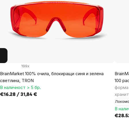
199x
BrainMarket 100% очила, блокиращи синя и зелена
BrainM
светлина, TRON
100 ра
В наличност > 5 бр.
форма 
хранит
€16.28 / 31,84 €
Локомо
В нали
€28.5